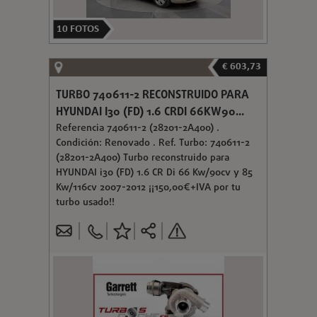
10
FOTOS
€ 603,73
TURBO 740611-2 RECONSTRUIDO PARA
HYUNDAI I30 (FD) 1.6 CRDI 66KW90...
Referencia 740611-2 (28201-2A400) .
Condición: Renovado . Ref. Turbo: 740611-2
(28201-2A400) Turbo reconstruido para
HYUNDAI i30 (FD) 1.6 CR Di 66 Kw/90cv y 85
Kw/116cv 2007-2012 ¡¡150,00€+IVA por tu
turbo usado!!