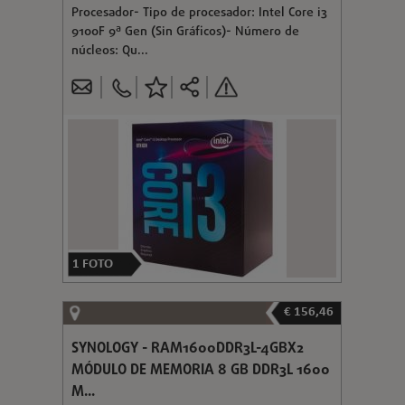
Procesador- Tipo de procesador: Intel Core i3
9100F 9ª Gen (Sin Gráficos)- Número de
núcleos: Qu...
1
FOTO
€ 156,46
SYNOLOGY - RAM1600DDR3L-4GBX2
MÓDULO DE MEMORIA 8 GB DDR3L 1600
M...