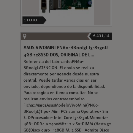
1
FOTO
€ 431,14
ASUS VIVOMINI PN60-BR00I3L I3-8130U
4GB 128SSD DOS, ORIGINAL DE L...
Referencia del fabricante:PN60-
BR00I3LATENCION. El envio se realiza
directamente por agencia desde nuestra
central. Puede tardar varios dias en ser
enviado, dependiendo de la disponibilidad.
Para recogida en tienda consultar. No se
realizan envios contrareembolso.
Ficha::MarcaAsusModeloVivoMini(PN60-
BR00I3L)Tipo- Mini PCSistema Operativo- Sin
S. OProcesador- Intel Core i3-8130UMemoria-
4GB- DDR4 a 2400MHz- 2 x So-DIMM (Hasta 32
GB)Disco duro- 128GB M. 2 SSD- Admite Disco