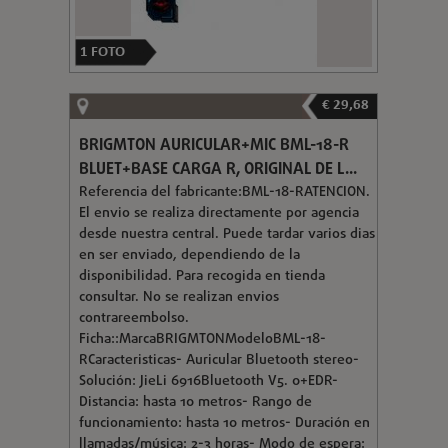
1
FOTO
€ 29,68
BRIGMTON AURICULAR+MIC BML-18-R
BLUET+BASE CARGA R, ORIGINAL DE L...
Referencia del fabricante:BML-18-RATENCION.
El envio se realiza directamente por agencia
desde nuestra central. Puede tardar varios dias
en ser enviado, dependiendo de la
disponibilidad. Para recogida en tienda
consultar. No se realizan envios
contrareembolso.
Ficha::MarcaBRIGMTONModeloBML-18-
RCaracteristicas- Auricular Bluetooth stereo-
Solución: JieLi 6916Bluetooth V5. 0+EDR-
Distancia: hasta 10 metros- Rango de
funcionamiento: hasta 10 metros- Duración en
llamadas/música: 2-3 horas- Modo de espera: