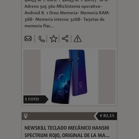
4xA53 at 1. 8GHz + 4xA53 at 1. 4GHz)- GPU:
Adreno 505 560 MhzSistema operativo-
Android 8. 1 Oreo Memoria- Memoria RAM:
3GB- Memoria interna: 32GB- Tarjetas de
memoria flas...
1
FOTO
€ 82,15
NEWSKILL TECLADO MECÁNICO HANSHI
SPECTRUM ROJO, ORIGINAL DE LA MA...