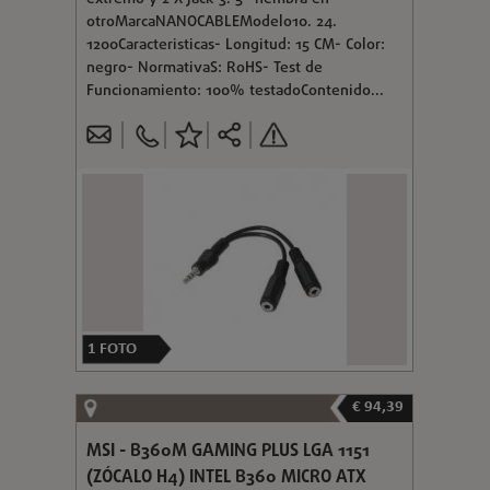
otroMarcaNANOCABLEModelo10. 24.
1200Caracteristicas- Longitud: 15 CM- Color:
negro- NormativaS: RoHS- Test de
Funcionamiento: 100% testadoContenido...
1
FOTO
€ 94,39
MSI - B360M GAMING PLUS LGA 1151
(ZÓCALO H4) INTEL B360 MICRO ATX