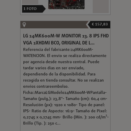
1
FOTO
€ 157,83
LG 24MK600M-W MONITOR 23. 8 IPS FHD
VGA 2XHDMI BCO, ORIGINAL DE L...
Referencia del fabricante:24MK600M-
WATENCION. El envio se realiza directamente
por agencia desde nuestra central. Puede
tardar varios dias en ser enviado,
dependiendo de la disponibilidad. Para
recogida en tienda consultar. No se realizan
envios contrareembolso.
Ficha::MarcaLGModelo24MK600M-WPantalla-
Tamaño (pulg,): 23,8"- Tamaño (cm): 60,4 cm-
Resolución (px): 1920 x 1080- Tipo de panel:
IPS- Ratio de Aspecto: 16:9- Tamaño de Pixel:
0,2745 x 0,2745 mm- Brillo (Mín. ): 200 cd/m²-
Brillo (Típ. ): 250 c...