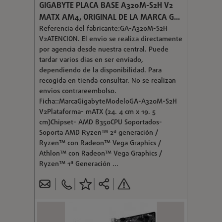
GIGABYTE PLACA BASE A320M-S2H V2
MATX AM4, ORIGINAL DE LA MARCA G...
Referencia del fabricante:GA-A320M-S2H
V2ATENCION. El envio se realiza directamente
por agencia desde nuestra central. Puede
tardar varios dias en ser enviado,
dependiendo de la disponibilidad. Para
recogida en tienda consultar. No se realizan
envios contrareembolso.
Ficha::MarcaGigabyteModeloGA-A320M-S2H
V2Plataforma- mATX (24. 4 cm x 19. 5
cm)Chipset- AMD B350CPU Soportados-
Soporta AMD Ryzen™ 2ª generación /
Ryzen™ con Radeon™ Vega Graphics /
Athlon™ con Radeon™ Vega Graphics /
Ryzen™ 1ª Generación ...