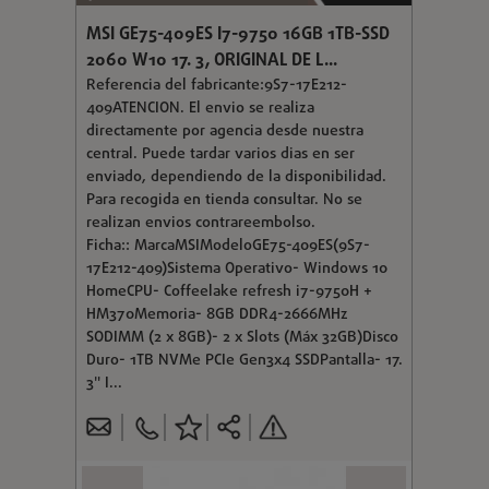
MSI GE75-409ES I7-9750 16GB 1TB-SSD
2060 W10 17. 3, ORIGINAL DE L...
Referencia del fabricante:9S7-17E212-
409ATENCION. El envio se realiza
directamente por agencia desde nuestra
central. Puede tardar varios dias en ser
enviado, dependiendo de la disponibilidad.
Para recogida en tienda consultar. No se
realizan envios contrareembolso.
Ficha:: MarcaMSIModeloGE75-409ES(9S7-
17E212-409)Sistema Operativo- Windows 10
HomeCPU- Coffeelake refresh i7-9750H +
HM370Memoria- 8GB DDR4-2666MHz
SODIMM (2 x 8GB)- 2 x Slots (Máx 32GB)Disco
Duro- 1TB NVMe PCIe Gen3x4 SSDPantalla- 17.
3" I...