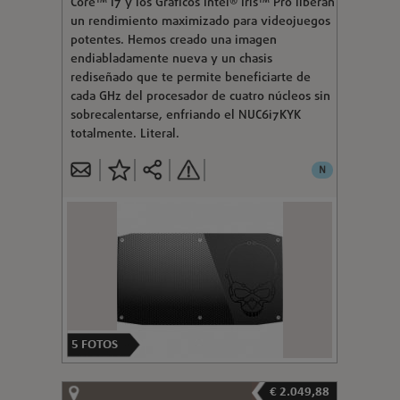
Core™ i7 y los Gráficos Intel® Iris™ Pro liberan
un rendimiento maximizado para videojuegos
potentes. Hemos creado una imagen
endiabladamente nueva y un chasis
rediseñado que te permite beneficiarte de
cada GHz del procesador de cuatro núcleos sin
sobrecalentarse, enfriando el NUC6i7KYK
totalmente. Literal.
N
5
FOTOS
€ 2.049,88