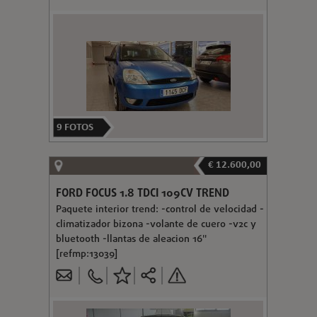
9
FOTOS
€ 12.600,00
FORD FOCUS 1.8 TDCI 109CV TREND
Paquete interior trend: -control de velocidad -
climatizador bizona -volante de cuero -v2c y
bluetooth -llantas de aleacion 16"
[refmp:13039]