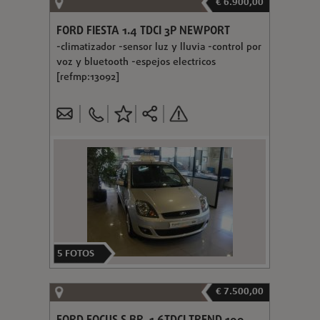
€ 6.900,00
FORD FIESTA 1.4 TDCI 3P NEWPORT
-climatizador -sensor luz y lluvia -control por
voz y bluetooth -espejos electricos
[refmp:13092]
5
FOTOS
€ 7.500,00