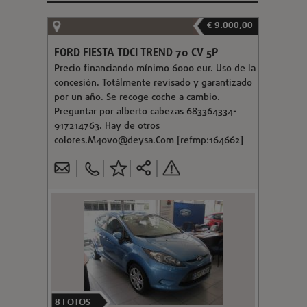
€ 9.000,00
FORD FIESTA TDCI TREND 70 CV 5P
Precio financiando mínimo 6000 eur. Uso de la
concesión. Totálmente revisado y garantizado
por un año. Se recoge coche a cambio.
Preguntar por alberto cabezas 683364334-
917214763. Hay de otros
colores.M40vo@deysa.Com
[refmp:164662]
8
FOTOS