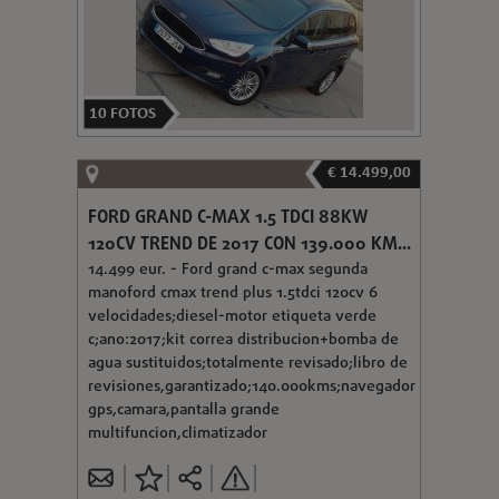
10
FOTOS
€ 14.499,00
FORD GRAND C-MAX 1.5 TDCI 88KW
120CV TREND DE 2017 CON 139.000 KM...
14.499 eur. - Ford grand c-max segunda
manoford cmax trend plus 1.5tdci 120cv 6
velocidades;diesel-motor etiqueta verde
c;ano:2017;kit correa distribucion+bomba de
agua sustituidos;totalmente revisado;libro de
revisiones,garantizado;140.000kms;navegador
gps,camara,pantalla grande
multifuncion,climatizador