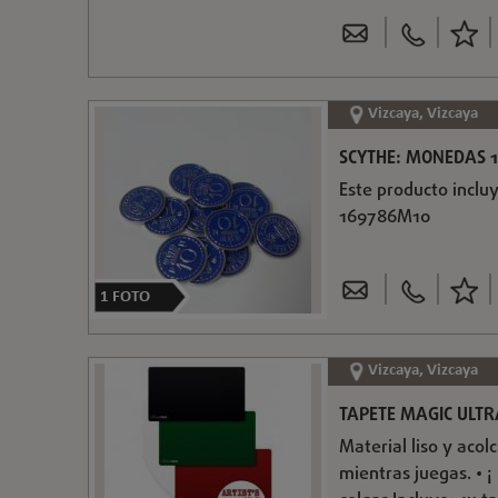
Vizcaya, Vizcaya
SCYTHE: MONEDAS 1
Este producto inclu
169786M10
1
FOTO
Vizcaya, Vizcaya
TAPETE MAGIC ULTR
Material liso y aco
mientras juegas. • ¡