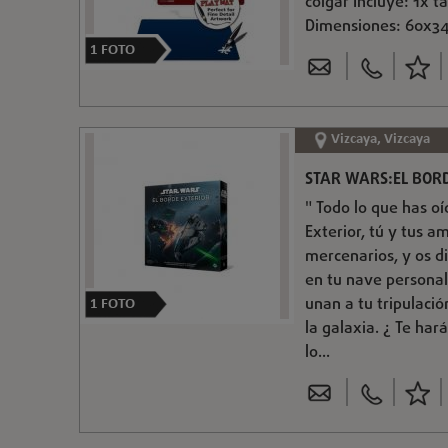
colgar Incluye: 1x t
Dimensiones: 60x3
1
FOTO
Vizcaya, Vizcaya
STAR WARS:EL BORD
" Todo lo que has oí
Exterior, tú y tus 
mercenarios, y os di
en tu nave personal
unan a tu tripulació
1
FOTO
la galaxia. ¿ Te ha
lo...