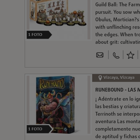
Guild Ball: The Farm
pursuit. You sow w
Obulus, Mortician?s
with unflinching res
the edges. When trou
1
FOTO
about grit: cultivat
Vizcaya, Vizcaya
RUNEBOUND - LAS 
¡ Adéntrate en lo i
las bestias y criat
Terrinoth se interp
aventura Las monta
completamente nuevo
1
FOTO
de aptitud y fichas 