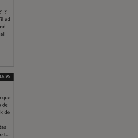
? ?
illed
und
all
 16,95
o que
s de
ck de
tas
 t...