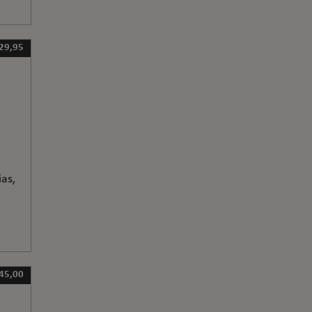
 29,95
as,
 45,00