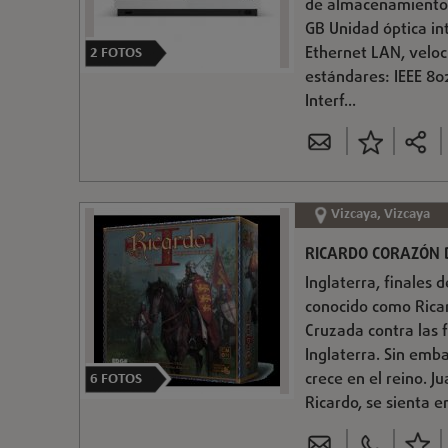
de almacenamiento:
GB Unidad óptica in
Ethernet LAN, veloc
2
FOTOS
estándares: IEEE 802
Interf...
Vizcaya, Vizcaya
RICARDO CORAZÓN 
Inglaterra, finales d
conocido como Rica
Cruzada contra las f
Inglaterra. Sin emb
crece en el reino. J
6
FOTOS
Ricardo, se sienta e