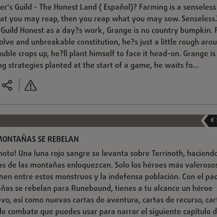
er's Guild - The Honest Land ( Español)? Farming is a senseless
hat you may reap, then you reap what you may sow. Senseless.
 Guild Honest as a day?s work, Grange is no country bumpkin. F
olve and unbreakable constitution, he?s just a little rough aro
ble crops up, he?ll plant himself to face it head-on. Grange is 
ing strategies planted at the start of a game, he waits fo...
€
MONTAÑAS SE REBELAN
gnoto! Una luna rojo sangre se levanta sobre Terrinoth, haciend
uras de las montañas enloquezcan. Solo los héroes más valeroso
onen entre estos monstruos y la indefensa población. Con el pa
ñas se rebelan para Runebound, tienes a tu alcance un héroe
, así como nuevas cartas de aventura, cartas de recurso, car
de combate que puedes usar para narrar el siguiente capítulo de