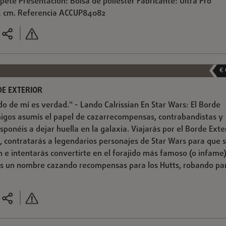
apete Presentación: Bolsa de poliéster Fabricante: Ultra Pro
4 cm. Referencia ACCUP84082
€
E EXTERIOR
do de mí es verdad." - Lando Calrissian En Star Wars: El Borde
amigos asumís el papel de cazarrecompensas, contrabandistas y
sponéis a dejar huella en la galaxia. Viajarás por el Borde Exte
, contratarás a legendarios personajes de Star Wars para que 
n e intentarás convertirte en el forajido más famoso (o infame
rás un nombre cazando recompensas para los Hutts, robando pa