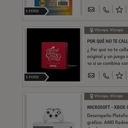
1
FOTO
Vizcaya, Vizcaya
POR QUÉ NO TE CAL
¿ Por qué no te call
original y un juego
10 si se combina co
1
FOTO
Vizcaya, Vizcaya
MICROSOFT - XBOX 
Desempeño Platafor
gráfico: AMD Radeo