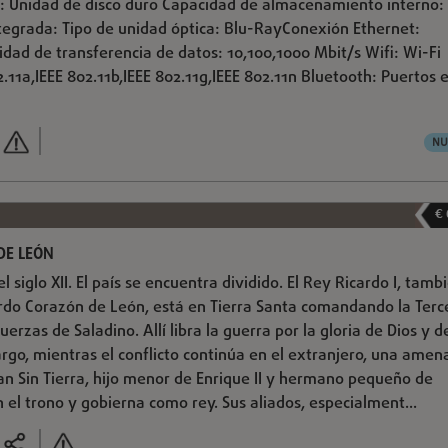
 Unidad de disco duro Capacidad de almacenamiento interno:
tegrada: Tipo de unidad óptica: Blu-RayConexión Ethernet:
idad de transferencia de datos: 10,100,1000 Mbit/s Wifi: Wi-Fi
.11a,IEEE 802.11b,IEEE 802.11g,IEEE 802.11n Bluetooth: Puertos 
NU
€
DE LEÓN
el siglo XII. El país se encuentra dividido. El Rey Ricardo I, tamb
rdo Corazón de León, está en Tierra Santa comandando la Terc
uerzas de Saladino. Allí libra la guerra por la gloria de Dios y d
argo, mientras el conflicto continúa en el extranjero, una amen
uan Sin Tierra, hijo menor de Enrique II y hermano pequeño de
n el trono y gobierna como rey. Sus aliados, especialment...