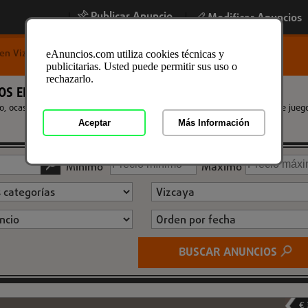
Publicar Anuncio
|
|
Modificar Anuncios
en Vizcaya
eAnuncios.com utiliza cookies técnicas y
publicitarias. Usted puede permitir sus uso o
rechazarlo.
OS EN VIZCAYA DE SEGUNDA MANO
 ocasion y nuevos a los mejores precios. Encuentra la mayor oferta de jueg
Aceptar
Más Información
Mínimo
Máximo
BUSCAR ANUNCIOS
€