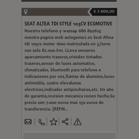
€ 7.000,00
SEAT ALTEA TDI STYLE 105CV ECOMOTIVE
Nuestro telefono y wassap 686 892625
nuestra pagina web autogomez.es Seat Altea
tdi 105cv motor 1600 matriculada en 3/2010
con solo 82.000 km. LLeva sensores
aparcamiento traseros,cristales tintados
traseros,sensor de luces automatico,
climatizador, bluetooth para telefono e
indicaciones por voz,llantas de aluminio,luces
antiniebla, cuatro elevalunas
electricos,indicador antipinchazos,etc. Un año
de garantia,revision mecanica recien hecha.Su
precio son 7.000 euros mas 150 euros de
transferencia. [REFM...