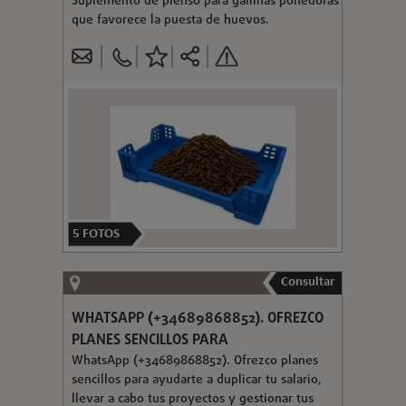
Suplemento de pienso para gallinas ponedoras
que favorece la puesta de huevos.
5
FOTOS
Consultar
WHATSAPP (+34689868852). OFREZCO
PLANES SENCILLOS PARA
WhatsApp (+34689868852). Ofrezco planes
sencillos para ayudarte a duplicar tu salario,
llevar a cabo tus proyectos y gestionar tus