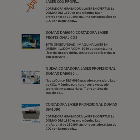
LASER CO2 PROFE...
CORTADORA GRABADORA LASER EN OFERTA!! La
DOMAX DM-1390 es una máquina láser
profesional de 130x90 cm. Una cortadora láser de
CO2 con la que podr...
DOMAX DM6040 CORTADORA LASER
PROFESIONAL CO2
ES TU OPORTUNIDAD!! MAQUINA LASER EN
OFERTA!! La DOMAX DM-6040 es una máquina
láser de alta precisión, con la que podrás trabajar
con gran varie...
NUEVA CORTADORA LASER PROFESIONAL
DOMAX DM6090 ...
Nueva Domax DM-6090 grabadora cortadora laser
de CO2. Máquina para hacer corte y grabado
sobre distintos materiales. Tiene un área de
trabajo de...
CORTADORA LASER PROFESIONAL DOMAX
DM1390
CORTADORA GRABADORA LASER EN OFERTA!! La
DOMAX DM-1390 es una máquina láser
profesional de 130x90 cm. Una cortadora láser de
CO2 con la que podr...