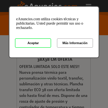
USTED ESTÁ AQUÍ
>
Anuncios clasificados
/
Negocios
/
eAnuncios.com utiliza cookies técnicas y
Maquinaria
/
Maquinaria en Zaragoza
/ Anuncio ID:
publicitarias. Usted puede permitir sus uso o
3378889
rechazarlo.
Aceptar
Más Información
Consultar
NUEVA PRENSA TERMICA ECO38 DE
38X38 CM OFERTA
OFERTA LIMITADA SOLO ESTE MES!!
Nueva prensa térmica para
personalización vinilo textil, transfer,
sublimación y otras técnicas. Plancha
transfer ECO 38 con oferta limitada
solo hasta final de mes. Dispone de una
rosca de ajuste de presión y
controlador de temperatura y tiempo