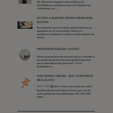
N9. Milestone-Suppliers ahora fabrica 13
toneladas por semana de mercurio líquido rojo
combinado con ...
ACCEDA A NUESTRA OFERTA FINANCIERA
(10,00€)
Para aquellos que necesitan ayuda financiera, le
apoyamos en su solicitud de crédito y le
ayudamos a realizar su crédito, incluso después de
recibi...
PROVEEDOR AZúCAR Y ACEITES
Somos proveedores directos de azúcar icumsa45 y
de aceites de girasol,hacemos pedidos grandes
para compradores de gran nivel. Y se lo
destinamos a...
FAKE MONEY ONLINE - BUY COUNTERFEIT
BILLS (0,01€)
???? ⭐ ????-8️⃣ We're here to provide you with [
Key Benefit Service] Tailor to meet your needs
with quality and trust WhatsApp +44 7395 499
148 =...