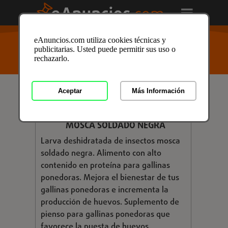
USTED ESTÁ AQUÍ
>
Anuncios clasificados
/
Negocios
/
eAnuncios.com utiliza cookies técnicas y
Productos y Stocks
/
Proveedores
/
Proveedores en
publicitarias. Usted puede permitir sus uso o
Zaragoza
/ Anuncio ID: 4320595
rechazarlo.
Aceptar
Más Información
€ 6,00
LARVA DESHIDRATADA INSECTO
MOSCA SOLDADO NEGRA
Larva deshidratada de insectos mosca
soldado negra. Alimento con alto
contenido en proteína para gallinas
ponedoras. Mejora el bienestar de tus
gallinas ponedoras e incrementa la
producción de huevos. Suplemento de
pienso para gallinas ponedoras que
favorece la puesta de huevos.