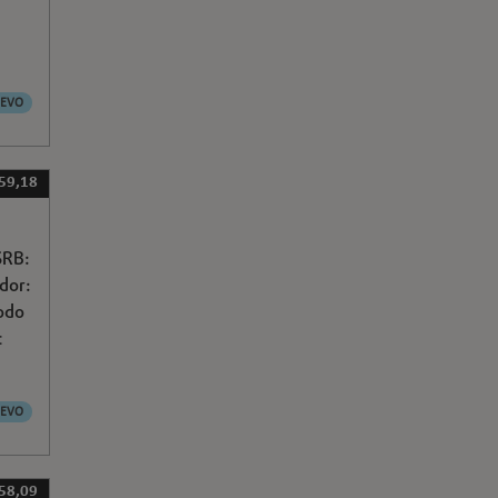
EVO
 59,18
SRB:
ador:
odo
c
EVO
 58,09