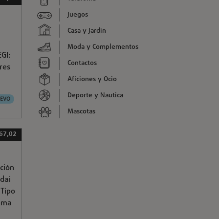
Juegos
Casa y Jardin
Moda y Complementos
GI:
Contactos
res
Aficiones y Ocio
Deporte y Nautica
EVO
Mascotas
 67,02
ción
dai
 Tipo
tema