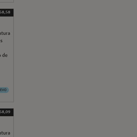
 58,58
ntura
os
o de
EVO
 58,09
ntura