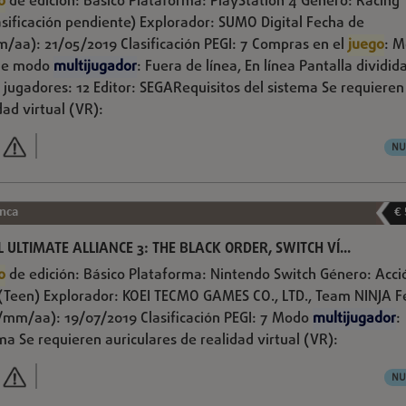
o
de edición: Básico Plataforma: PlayStation 4 Género: Racing
sificación pendiente) Explorador: SUMO Digital Fecha de
/aa): 21/05/2019 Clasificación PEGI: 7 Compras en el
juego
: 
 de modo
multijugador
: Fuera de línea, En línea Pantalla dividid
ugadores: 12 Editor: SEGARequisitos del sistema Se requieren
dad virtual (VR):
NU
nca
€
ULTIMATE ALLIANCE 3: THE BLACK ORDER, SWITCH VÍ...
o
de edición: Básico Plataforma: Nintendo Switch Género: Acci
(Teen) Explorador: KOEI TECMO GAMES CO., LTD., Team NINJA F
/mm/aa): 19/07/2019 Clasificación PEGI: 7 Modo
multijugador
:
ma Se requieren auriculares de realidad virtual (VR):
NU