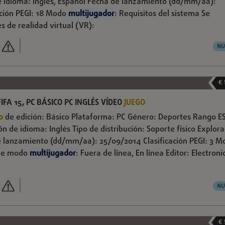
e idioma: Inglés, Español Fecha de lanzamiento (dd/mm/aa):
ación PEGI: 18 Modo
multijugador
: Requisitos del sistema Se
s de realidad virtual (VR):
NU
€
IFA 15, PC BÁSICO PC INGLÉS VÍDEO
JUEGO
o
de edición: Básico Plataforma: PC Género: Deportes Rango E
ón de idioma: Inglés Tipo de distribución: Soporte físico Explor
 lanzamiento (dd/mm/aa): 25/09/2014 Clasificación PEGI: 3 M
 de modo
multijugador
: Fuera de línea, En línea Editor: Electroni
NU
€