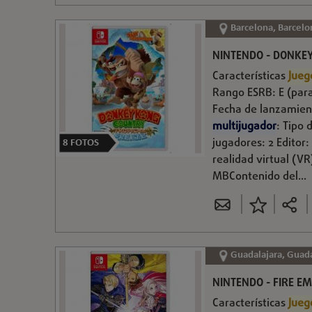
Barcelona, Barcelo
NINTENDO - DONKEY
Características
Jueg
Rango ESRB: E (para
Fecha de lanzamie
multijugador
: Tipo
jugadores: 2 Editor
8
FOTOS
realidad virtual (V
MBContenido del...
Guadalajara, Guada
NINTENDO - FIRE E
Características
Jueg