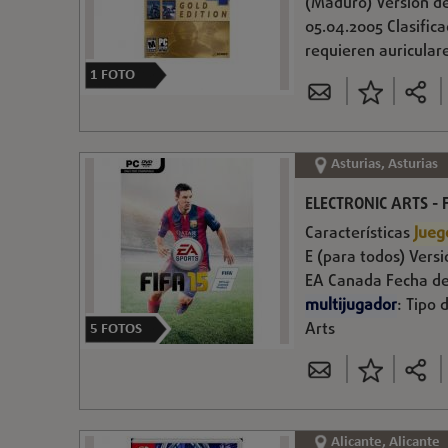
(Maduro) Versión d
05.04.2005 Clasific
requieren auriculare
1
FOTO
Asturias, Asturias
ELECTRONIC ARTS - F
Características
Jueg
E (para todos) Versi
EA Canada Fecha de
multijugador
: Tipo
Arts
5
FOTOS
Alicante, Alicante