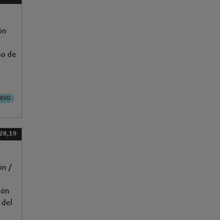
ón
o de
EVO
 28,19
ón /
ión
 del