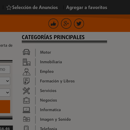
|
Selección de Anuncios
|
Agregar a favoritos
CATEGORÍAS PRINCIPALES
ferta de
Motor
Inmobiliaria
Empleo
Formación y Libros
Servicios
Negocios
Informatica
Imagen y Sonido
Telefonía
 56,46