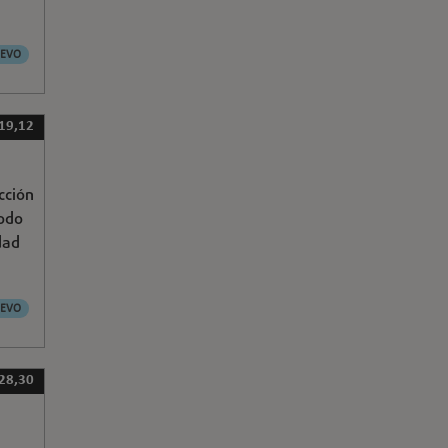
EVO
 19,12
cción
Modo
dad
EVO
 28,30