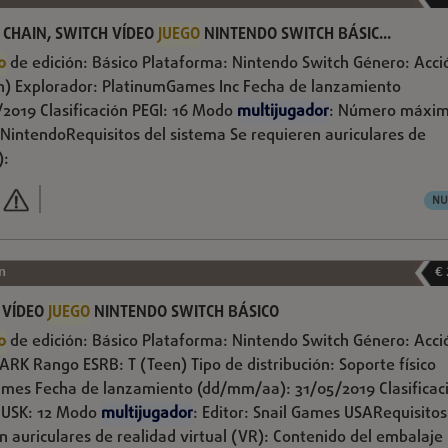
 CHAIN, SWITCH VÍDEO
JUEGO
NINTENDO SWITCH BÁSIC...
o
de edición: Básico Plataforma: Nintendo Switch Género: Acci
n) Explorador: PlatinumGames Inc Fecha de lanzamiento
2019 Clasificación PEGI: 16 Modo
multijugador
: Número máxim
: NintendoRequisitos del sistema Se requieren auriculares de
):
NU
n
€
 VÍDEO
JUEGO
NINTENDO SWITCH BÁSICO
o
de edición: Básico Plataforma: Nintendo Switch Género: Acci
RK Rango ESRB: T (Teen) Tipo de distribución: Soporte físico
Games Fecha de lanzamiento (dd/mm/aa): 31/05/2019 Clasificac
ón USK: 12 Modo
multijugador
: Editor: Snail Games USARequisitos
n auriculares de realidad virtual (VR): Contenido del embalaje