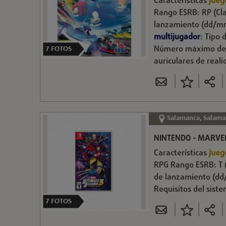
Características
Jueg
Rango ESRB: RP (Cla
lanzamiento (dd/mm
multijugador
: Tipo
Número máximo de j
7
FOTOS
auriculares de reali
Salamanca, Salama
NINTENDO - MARVEL 
Características
Jueg
RPG Rango ESRB: T 
de lanzamiento (dd
Requisitos del siste
7
FOTOS