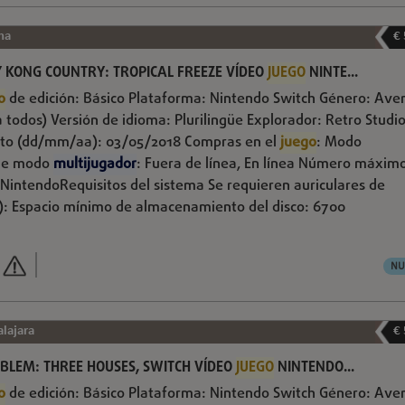
na
€
 KONG COUNTRY: TROPICAL FREEZE VÍDEO
JUEGO
NINTE...
o
de edición: Básico Plataforma: Nintendo Switch Género: Ave
 todos) Versión de idioma: Plurilingüe Explorador: Retro Studi
nto (dd/mm/aa): 03/05/2018 Compras en el
juego
: Modo
 de modo
multijugador
: Fuera de línea, En línea Número máxim
: NintendoRequisitos del sistema Se requieren auriculares de
R): Espacio mínimo de almacenamiento del disco: 6700
NU
lajara
€
MBLEM: THREE HOUSES, SWITCH VÍDEO
JUEGO
NINTENDO...
o
de edición: Básico Plataforma: Nintendo Switch Género: Ave