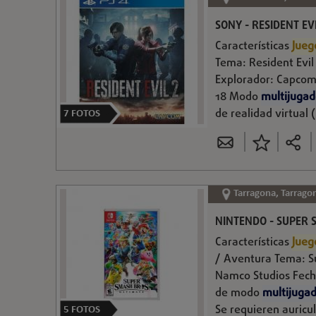
SONY - RESIDENT EV
Características
Jueg
Tema: Resident Evil
Explorador: Capcom 
18 Modo
multijugad
de realidad virtual
7
FOTOS
Tarragona, Tarrago
NINTENDO - SUPER 
Características
Jueg
/ Aventura Tema: S
Namco Studios Fech
de modo
multijuga
Se requieren auricul
5
FOTOS