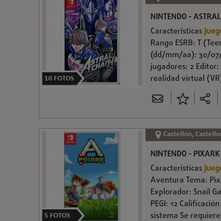
NINTENDO - ASTRAL
Características
Jueg
Rango ESRB: T (Tee
(dd/mm/aa): 30/07/
jugadores: 2 Editor
realidad virtual (VR
10
FOTOS
Castellón, Castello
NINTENDO - PIXARK
Características
Jueg
Aventura Tema: PixA
Explorador: Snail 
PEGI: 12 Calificaci
sistema Se requiere
5
FOTOS