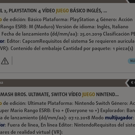
IL 2, PLAYSTATION 4 VÍDEO
JUEGO
BÁSICO INGLÉS, ...
o
de edición: Básico Plataforma: PlayStation 4 Género: Acción
 Rango ESRB: M (Maduro) Versión de idioma: Inglés, Italiano
Fecha de lanzamiento (dd/mm/aa): 25.01.2019 Clasificación PE
or
: Editor: CapcomRequisitos del sistema Se requieren auricula
 (VR): Contenido del embalaje Cantidad por paquete: 1 pieza(s)
NU
na
€
SMASH BROS. ULTIMATE, SWITCH VÍDEO
JUEGO
NINTEND...
o
de edición: Ultimate Plataforma: Nintendo Switch Género: Ac
uper Mario Rango ESRB: E10 + (Everyone 10 +) Explorador: Ban
a de lanzamiento (dd/mm/aa): 07.12.2018 Modo
multijugador
:
dor
: Fuera de línea, En línea Editor: NintendoRequisitos del sis
ares de realidad virtual (VR):