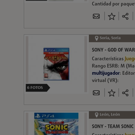
Cantidad por paquet
Soria, Soria
SONY - GOD OF WAR 
Características
Jueg
Rango ESRB: M (Madu
multijugador
: Edito
virtual (VR):
6
FOTOS
León, León
SONY - TEAM SONIC