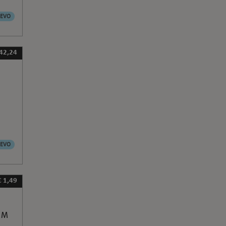
EVO
 42,24
EVO
€ 1,49
: M