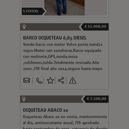
5
FOTOS
€ 15.000,00
BARCO OCQUETEAU 6,85 DIESEL
Vendo barco con motor Volvo penta tamd22
105cv.Motor con 2200horas.Barco equipado
con molinete,GPS,sonda,mesa
,colchones,toldo.Totalmente revisado.Año
2002 ,ITB final año 2024,seguro hasta mayo.
€ 7.500,00
OCQUETEAU ABACO 20
Ocqueteau Abaco 20 en venta, mantenimiento
al día, antiincrustante anual, ITB aprobado