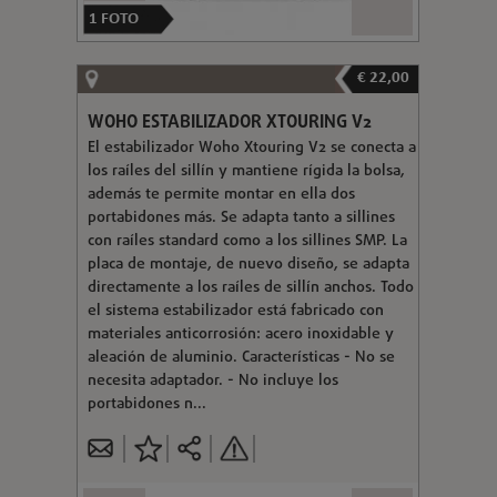
1
FOTO
€ 22,00
WOHO ESTABILIZADOR XTOURING V2
El estabilizador Woho Xtouring V2 se conecta a
los raíles del sillín y mantiene rígida la bolsa,
además te permite montar en ella dos
portabidones más. Se adapta tanto a sillines
con raíles standard como a los sillines SMP. La
placa de montaje, de nuevo diseño, se adapta
directamente a los raíles de sillín anchos. Todo
el sistema estabilizador está fabricado con
materiales anticorrosión: acero inoxidable y
aleación de aluminio. Características - No se
necesita adaptador. - No incluye los
portabidones n...