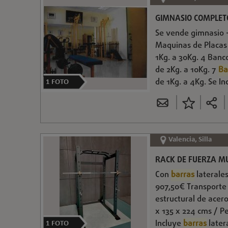
GIMNASIO COMPLET
Se vende gimnasio -
Maquinas de Placas
1Kg. a 30Kg. 4 Banc
de 2Kg. a 10Kg. 7
Ba
de 1Kg. a 4Kg. Se In
1
FOTO
Valencia, Silla
RACK DE FUERZA M
Con
barras
laterales
907,50€ Transporte 
estructural de acero
x 135 x 224 cms / Pe
Incluye
barras
later
1
FOTO