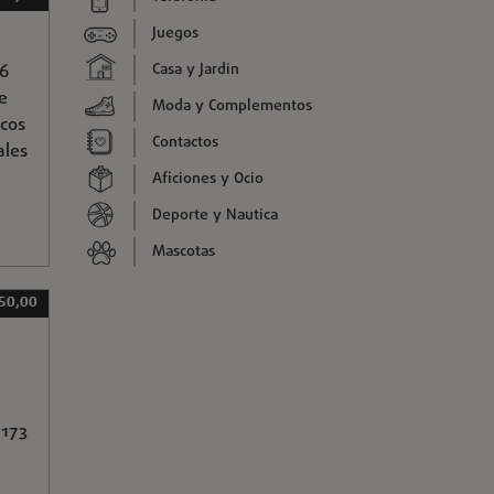
Juegos
Casa y Jardin
 6
e
Moda y Complementos
scos
Contactos
ales
Aficiones y Ocio
Deporte y Nautica
Mascotas
50,00
 173
•
•