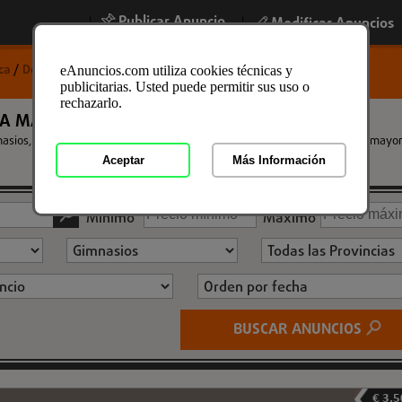
Publicar Anuncio
|
|
Modificar Anuncios
ica
/
Deportes
/
Gimnasios
eAnuncios.com utiliza cookies técnicas y
publicitarias. Usted puede permitir sus uso o
rechazarlo.
A MANO DE GIMNASIO
ios, de ocasion, nuevas y usadas a los mejores precios. Encuentra la mayor
Aceptar
Más Información
Mínimo
Máximo
BUSCAR ANUNCIOS
€ 3.