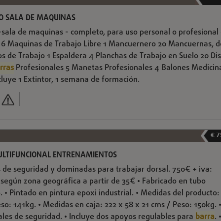
O SALA DE MAQUINAS
sala de maquinas - completo, para uso personal o profesional
 6 Maquinas de Trabajo Libre 1 Mancuernero 20 Mancuernas, d
os de Trabajo 1 Espaldera 4 Planchas de Trabajo en Suelo 20 Di
rras
Profesionales 5 Manetas Profesionales 4 Balones Medicin
cluye 1 Extintor, 1 semana de formación.
€ 7
ULTIFUNCIONAL ENTRENAMIENTOS
 de seguridad y dominadas para trabajar dorsal. 750€ + iva:
según zona geográfica a partir de 35€ • Fabricado en tubo
. • Pintado en pintura epoxi industrial. • Medidas del producto:
so: 141kg. • Medidas en caja: 222 x 58 x 21 cms / Peso: 150kg. 
ales de seguridad. • Incluye dos apoyos regulables para
barra
. 