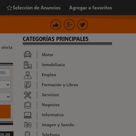
|
Selección de Anuncios
|
Agregar a favoritos
CATEGORÍAS PRINCIPALES
 oferta
Motor
Inmobiliaria
Empleo
Formación y Libros
Servicios
Negocios
Informatica
Imagen y Sonido
Telefonía
500,00