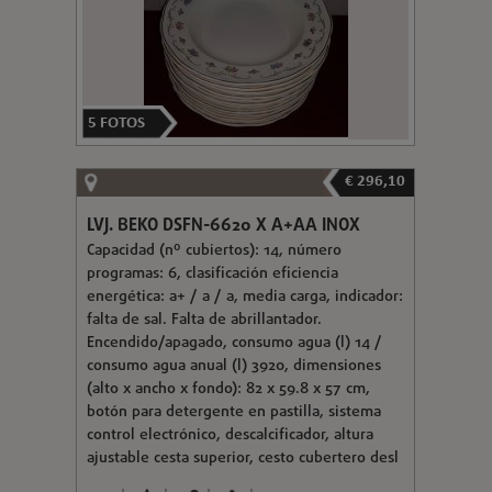
5
FOTOS
€ 296,10
LVJ. BEKO DSFN-6620 X A+AA INOX
Capacidad (nº cubiertos): 14, número
programas: 6, clasificación eficiencia
energética: a+ / a / a, media carga, indicador:
falta de sal. Falta de abrillantador.
Encendido/apagado, consumo agua (l) 14 /
consumo agua anual (l) 3920, dimensiones
(alto x ancho x fondo): 82 x 59.8 x 57 cm,
botón para detergente en pastilla, sistema
control electrónico, descalcificador, altura
ajustable cesta superior, cesto cubertero desl