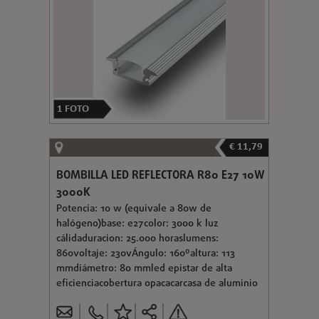
1
FOTO
€ 11,79
BOMBILLA LED REFLECTORA R80 E27 10W
3000K
Potencia: 10 w (equivale a 80w de
halógeno)base: e27color: 3000 k luz
cálidaduracion: 25.000 horaslumens:
860voltaje: 230vÁngulo: 160ºaltura: 113
mmdiámetro: 80 mmled epistar de alta
eficienciacobertura opacacarcasa de aluminio