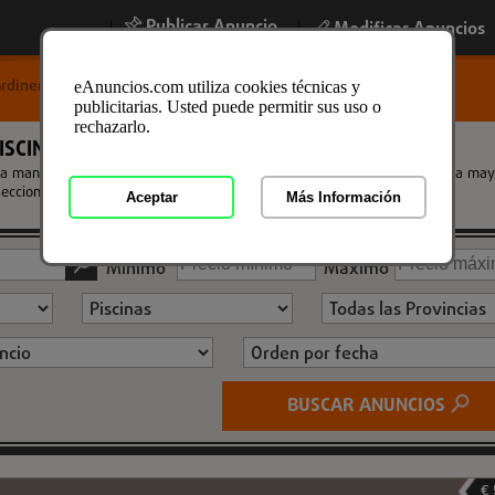
Publicar Anuncio
|
|
Modificar Anuncios
ardinería
/
Piscinas
eAnuncios.com utiliza cookies técnicas y
publicitarias. Usted puede permitir sus uso o
rechazarlo.
ISCINAS DE SEGUNDA MANO
 mano, de ocasion, nuevos y usados a los mejores precios. Encuentra la may
eccion.
Aceptar
Más Información
Mínimo
Máximo
BUSCAR ANUNCIOS
€