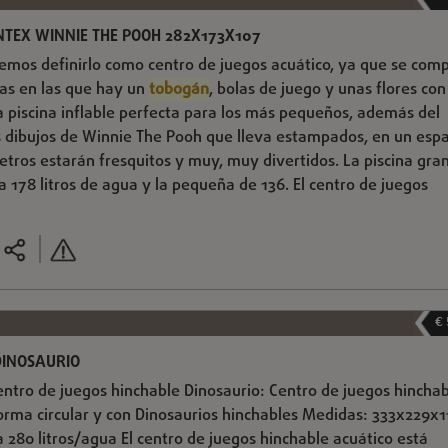
NTEX WINNIE THE POOH 282X173X107
demos definirlo como centro de juegos acuático, ya que se com
das en las que hay un
tobogán
, bolas de juego y unas flores con
la piscina inflable perfecta para los más pequeños, además del
os dibujos de Winnie The Pooh que lleva estampados, en un esp
tros estarán fresquitos y muy, muy divertidos. La piscina gra
 178 litros de agua y la pequeña de 136. El centro de juegos
€
DINOSAURIO
centro de juegos hinchable Dinosaurio: Centro de juegos hincha
orma circular y con Dinosaurios hinchables Medidas: 333x229x1
 280 litros/agua El centro de juegos hinchable acuático está