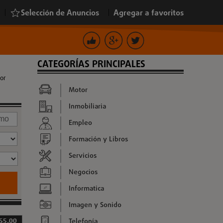
|
Selección de Anuncios
|
Agregar a favoritos
CATEGORÍAS PRINCIPALES
or
Motor
Inmobiliaria
Empleo
Formación y Libros
Servicios
Negocios
Informatica
Imagen y Sonido
Telefonía
 55,00