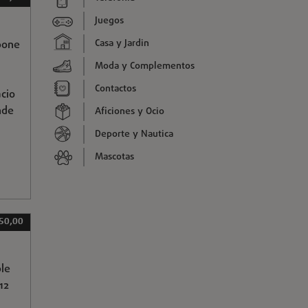
Juegos
Casa y Jardin
pone
Moda y Complementos
Contactos
acio
nde
Aficiones y Ocio
Deporte y Nautica
Mascotas
 50,00
ble
12