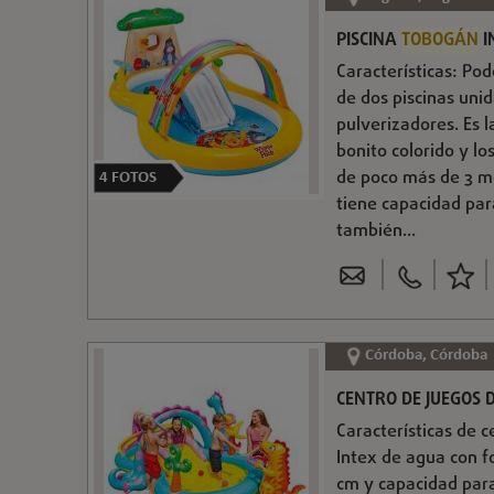
PISCINA
TOBOGÁN
I
Características: Po
de dos piscinas uni
pulverizadores. Es 
bonito colorido y l
de poco más de 3 me
4
FOTOS
tiene capacidad para
también...
Córdoba, Córdoba
CENTRO DE JUEGOS 
Características de 
Intex de agua con f
cm y capacidad para