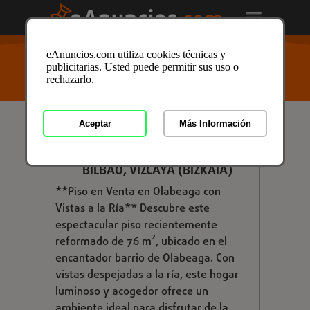
USTED ESTÁ AQUÍ
>
Anuncios clasificados
/
eAnuncios.com utiliza cookies técnicas y
Inmobiliaria
/
Viviendas
/
Pisos
/
Venta de Pisos
/
publicitarias. Usted puede permitir sus uso o
Venta de Pisos en Vizcaya
/ Anuncio ID: 4322065
rechazarlo.
Aceptar
Más Información
€ 320.000,00
VENTA - BASURTO-ZORROZA,
BILBAO, VIZCAYA (BIZKAIA)
**Piso en Venta en Olabeaga con
Vistas a la Ría** Descubre este
espectacular piso recientemente
reformado de 76 m², ubicado en el
encantador barrio de Olabeaga. Con
vistas despejadas a la ría, este hogar
luminoso y acogedor ofrece un
ambiente ideal para disfrutar de la