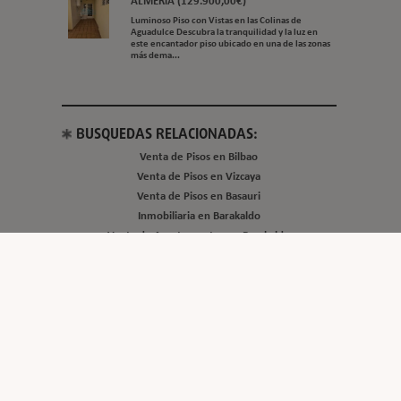
ALMERíA (129.900,00€)
Luminoso Piso con Vistas en las Colinas de
Aguadulce Descubra la tranquilidad y la luz en
este encantador piso ubicado en una de las zonas
más dema...
BUSQUEDAS RELACIONADAS:
Venta de Pisos en Bilbao
Venta de Pisos en Vizcaya
Venta de Pisos en Basauri
Inmobiliaria en Barakaldo
Venta de Apartamentos en Barakaldo
Venta de Apartamentos en Getxo
Inmobiliaria en Sestao
Inmobiliaria en Getxo
Inmobiliaria en Vizcaya
Alquiler de Pisos en Vizcaya
Inmobiliaria en Santurtzi
Alquiler de Garajes en Barakaldo
Venta de Apartamentos en Santurtzi