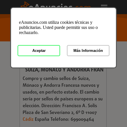
USTED ESTÁ AQUÍ
>
Anuncios clasificados
/
Aficiones
eAnuncios.com utiliza cookies técnicas y
y Ocio
/
Coleccionismo
/
Sellos
/
Sellos en Cádiz
/
publicitarias. Usted puede permitir sus uso o
Anuncio ID: 3618831
rechazarlo.
Aceptar
Más Información
Consultar
COMPRO Y CAMBIO SELLOS DE
SUIZA, MÓNACO Y ANDORRA FRAN
Compro y cambio sellos de Suiza,
Mónaco y Andorra Francesa nuevos y
usados, en perfecto estado. El cambio
sería por sellos de países europeos a su
elección. Dirección: Francisco A. Solís
Plaza de San Severiano 2, 6º D 11007
Cádiz
España Teléfono: 699009464