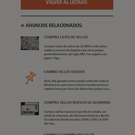
VOLVER AL LISTADO
ANUNCIOS RELACIONADOS:
COMPRO LOTES DE SELLOS.
Compro lotes de sellos de 10.000 o más sellos
usados y nuevos de España y de otros países
preferiblemente del siglo XXI. Con papel o sin
papel. Hag...
CAMBIO SELLOS USADOS
Hola. Me gustaria intercambia sellos de todo el
Mundo ( no usor lista ni foto) mi preferencia es
cambia lotes por lotes de diferentes paises y te...
COMPRO SELLOS NUEVOS DE ALEMANIA
Compro sellos nuevos en perfecto estado, sin
señal de charnela, de Alemania Federal y Berlín
Occidental: Desde los años 1949 a 1957 al 20%
del val...
CAMBIO Y COMPRO SELLOS DE