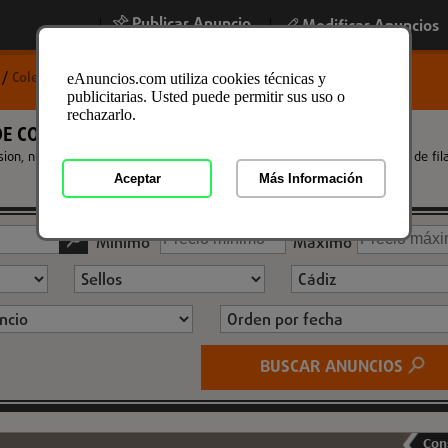
Publicar Anuncio
|
|
Modificar Anuncios
o
/
Coleccionismo
/
Sellos
/
Sellos en Cadiz
eAnuncios.com utiliza cookies técnicas y
publicitarias. Usted puede permitir sus uso o
rechazarlo.
E COLECCION EN CÁDIZ
ion, nuevos y usados a los mejores precios. Encuentra la mayor oferta de fila
Aceptar
Más Información
Mínimo
Máximo
BUSCAR ANUNCIOS
Con