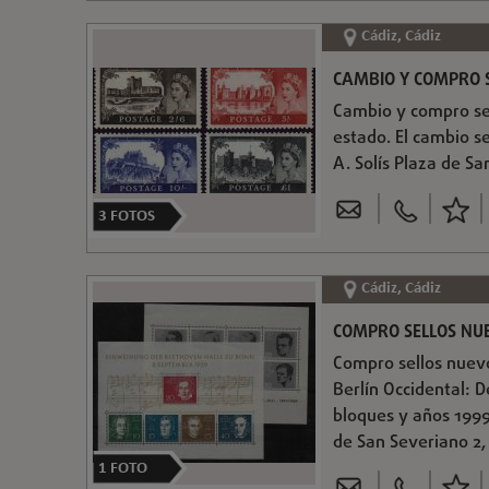
Cádiz, Cádiz
CAMBIO Y COMPRO S
Cambio y compro sel
estado. El cambio se
A. Solís Plaza de S
3
FOTOS
Cádiz, Cádiz
COMPRO SELLOS NU
Compro sellos nuevo
Berlín Occidental: D
bloques y años 1999 
de San Severiano 2
1
FOTO