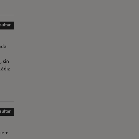
sultar
ada
 sin
Cádiz
sultar
ien: