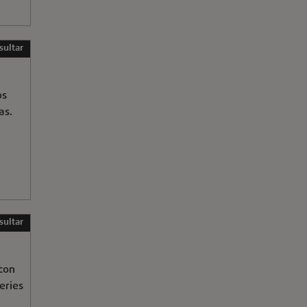
sultar
os
as.
sultar
 con
eries