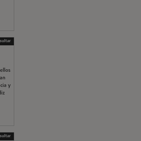
sultar
ellos
San
cia y
diz
sultar