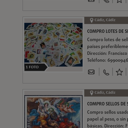
Cádiz, Cádiz
COMPRO LOTES DE S
Compro lotes de sel
países preferiblemen
Dirección: Francisco
Teléfono: 6990094
1
FOTO
Cádiz, Cádiz
COMPRO SELLOS DE S
Compro sellos usado
papel al peso, o sin
básicas. Dirección: 