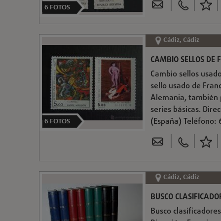
6
FOTOS
Cádiz, Cádiz
CAMBIO SELLOS DE 
Cambio sellos usado
sello usado de Franc
Alemania, también p
series básicas. Dire
(España) Teléfono:
6
FOTOS
Cádiz, Cádiz
BUSCO CLASIFICADO
Busco clasificadores