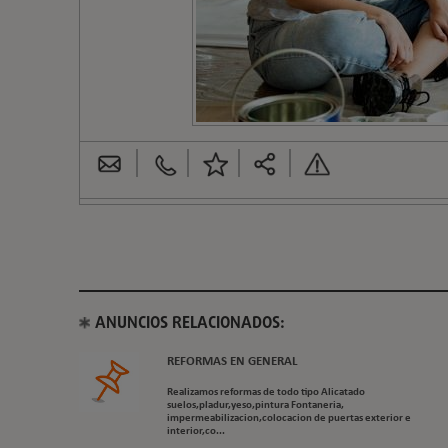
ANUNCIOS RELACIONADOS:
REFORMAS EN GENERAL
Realizamos reformas de todo tipo Alicatado
suelos,pladur,yeso,pintura Fontaneria,
impermeabilizacion,colocacion de puertas exterior e
interior,co...