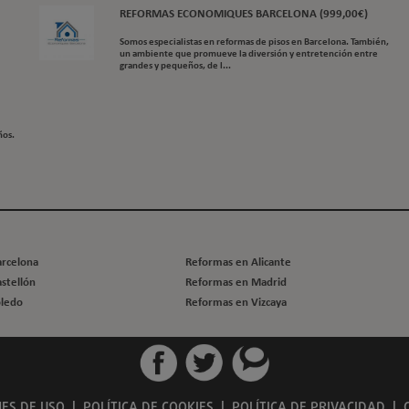
REFORMAS ECONOMIQUES BARCELONA (999,00€)
Somos especialistas en reformas de pisos en Barcelona. También,
un ambiente que promueve la diversión y entretención entre
grandes y pequeños, de l...
ños.
arcelona
Reformas en Alicante
stellón
Reformas en Madrid
oledo
Reformas en Vizcaya
ES DE USO
|
POLÍTICA DE COOKIES
|
POLÍTICA DE PRIVACIDAD
|