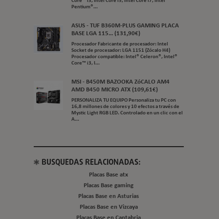
Core™ i3, Intel Core i5, Intel Core i7, Intel®
Pentium®...
ASUS - TUF B360M-PLUS GAMING PLACA
BASE LGA 115... (131,90€)
Procesador Fabricante de procesador: Intel
Socket de procesador: LGA 1151 (Zócalo H4)
Procesador compatible: Intel® Celeron®, Intel®
Core™ i3, I...
MSI - B450M BAZOOKA ZóCALO AM4
AMD B450 MICRO ATX (109,61€)
PERSONALIZA TU EQUIPO Personaliza tu PC con
16,8 millones de colores y 10 efectos a través de
Mystic Light RGB LED. Controlado en un clic con el
A...
BUSQUEDAS RELACIONADAS:
Placas Base atx
Placas Base gaming
Placas Base en Asturias
Placas Base en Vizcaya
Placas Base en Cantabria