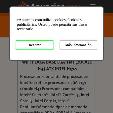
USTED ESTÁ AQUÍ
>
Anuncios clasificados
/
eAnuncios.com utiliza cookies técnicas y
Informatica
/
Componentes
/
Placas Base
/
Placas
publicitarias. Usted puede permitir sus uso o
Base en Asturias
/ Anuncio ID: 3226503
rechazarlo.
Aceptar
Más Información
€ 169,23
GIGABYTE - H370 AORUS GAMING 3
WIFI PLACA BASE LGA 1151 (ZÓCALO
H4) ATX INTEL H370
Procesador Fabricante de procesador:
Intel Socket de procesador: LGA 1151
(Zócalo H4) Procesador compatible:
Intel® Celeron®, Intel® Core™ i3, Intel
Core i5, Intel Core i7, Intel®
Pentium®Memoria tipos de memoria