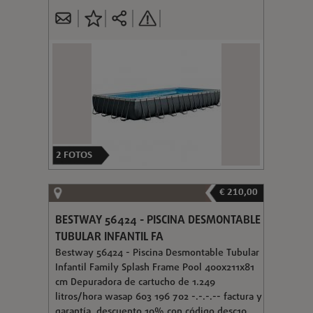
2
FOTOS
€ 210,00
BESTWAY 56424 - PISCINA DESMONTABLE
TUBULAR INFANTIL FA
Bestway 56424 - Piscina Desmontable Tubular
Infantil Family Splash Frame Pool 400x211x81
cm Depuradora de cartucho de 1.249
litros/hora wasap 603 196 702 -.-.-.-- factura y
garantía. descuento 10% con código desc10