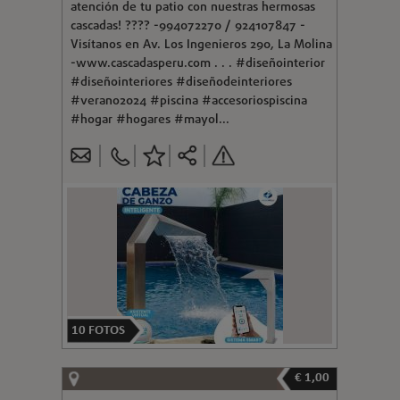
atención de tu patio con nuestras hermosas
cascadas! ???? -994072270 / 924107847 -
Visítanos en Av. Los Ingenieros 290, La Molina
-www.cascadasperu.com . . . #diseñointerior
#diseñointeriores #diseñodeinteriores
#verano2024 #piscina #accesoriospiscina
#hogar #hogares #mayol...
10
FOTOS
€ 1,00