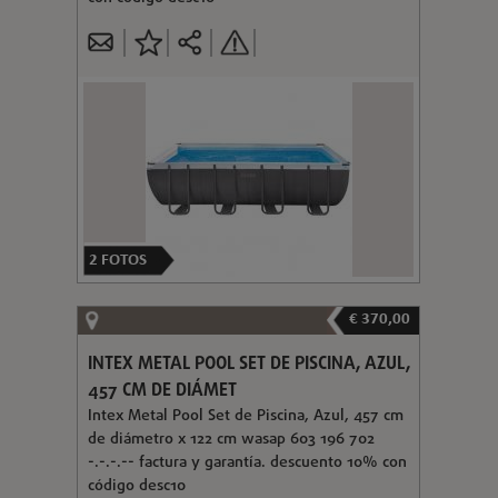
2
FOTOS
€ 370,00
INTEX METAL POOL SET DE PISCINA, AZUL,
457 CM DE DIÁMET
Intex Metal Pool Set de Piscina, Azul, 457 cm
de diámetro x 122 cm wasap 603 196 702
-.-.-.-- factura y garantía. descuento 10% con
código desc10