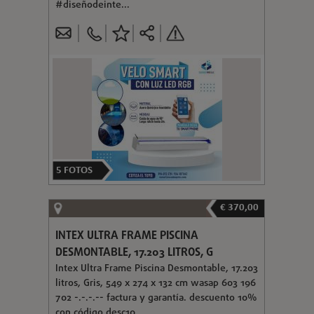
#diseñodeinte...
5
FOTOS
€ 370,00
INTEX ULTRA FRAME PISCINA
DESMONTABLE, 17.203 LITROS, G
Intex Ultra Frame Piscina Desmontable, 17.203
litros, Gris, 549 x 274 x 132 cm wasap 603 196
702 -.-.-.-- factura y garantía. descuento 10%
con código desc10