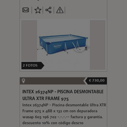
2
FOTOS
€ 730,00
INTEX 26374NP - PISCINA DESMONTABLE
ULTRA XTR FRAME 975
Intex 26374NP - Piscina desmontable Ultra XTR
Frame 975 x 488 x 132 cm con depuradora
wasap 603 196 702 -.-.-.-- factura y garantía.
descuento 10% con código desc10