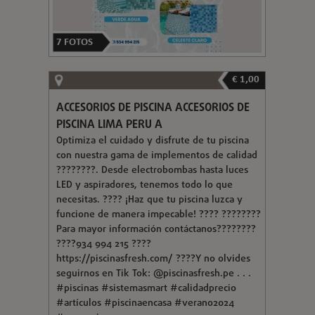
7
FOTOS
€ 1,00
ACCESORIOS DE PISCINA ACCESORIOS DE
PISCINA LIMA PERU A
Optimiza el cuidado y disfrute de tu piscina
con nuestra gama de implementos de calidad
????????. Desde electrobombas hasta luces
LED y aspiradores, tenemos todo lo que
necesitas. ???? ¡Haz que tu piscina luzca y
funcione de manera impecable! ???? ????????
Para mayor información contáctanos????????
????934 994 215 ????
https://piscinasfresh.com/ ????Y no olvides
seguirnos en Tik Tok: @piscinasfresh.pe . . .
#piscinas #sistemasmart #calidadprecio
#artículos #piscinaencasa #verano2024