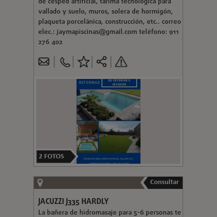
de césped artificial, tarima tecnológica para
vallado y suelo, muros, solera de hormigón,
plaqueta porcelánica, construcción, etc.. correo
elec.:
jaymapiscinas@gmail.com
teléfono: 911
276 402
2
FOTOS
Consultar
JACUZZI J335 HARDLY
La bañera de hidromasaje para 5-6 personas te