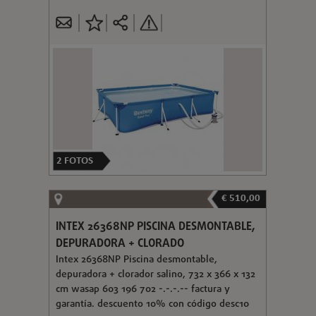
2
FOTOS
€ 510,00
INTEX 26368NP PISCINA DESMONTABLE,
DEPURADORA + CLORADO
Intex 26368NP Piscina desmontable,
depuradora + clorador salino, 732 x 366 x 132
cm wasap 603 196 702 -.-.-.-- factura y
garantía. descuento 10% con código desc10