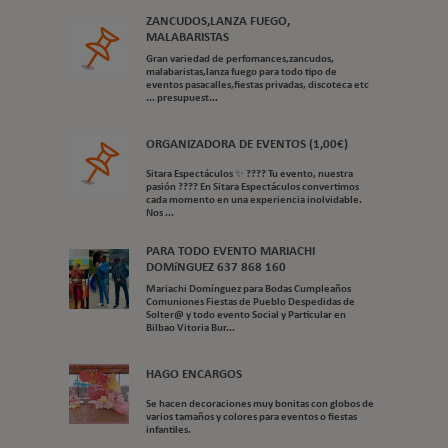
ZANCUDOS,LANZA FUEGO,
MALABARISTAS
Gran variedad de perfomances,zancudos,
malabaristas,lanza fuego para todo tipo de
eventos pasacalles,fiestas privadas, discoteca etc
... presupuest...
ORGANIZADORA DE EVENTOS (1,00€)
Sitara Espectáculos ✨ ???? Tu evento, nuestra
pasión ???? En Sitara Espectáculos convertimos
cada momento en una experiencia inolvidable.
Nos ...
PARA TODO EVENTO MARIACHI
DOMíNGUEZ 637 868 160
Mariachi Domínguez para Bodas Cumpleaños
Comuniones Fiestas de Pueblo Despedidas de
Solter@ y todo evento Social y Particular en
Bilbao Vitoria Bur...
HAGO ENCARGOS
Se hacen decoraciones muy bonitas con globos de
varios tamaños y colores para eventos o fiestas
infantiles.