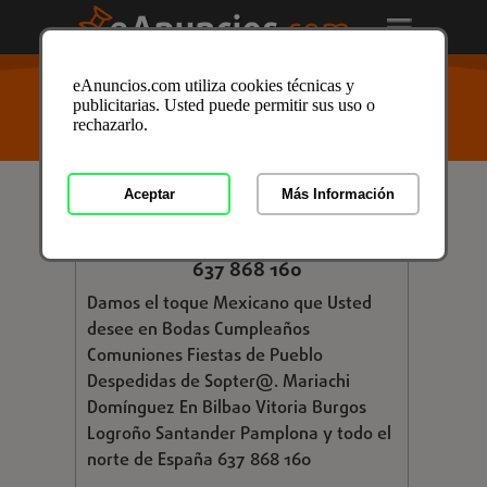
USTED ESTÁ AQUÍ
>
Anuncios clasificados
/
Servicios
/
eAnuncios.com utiliza cookies técnicas y
Servicios para Personas
/
Organización de fiestas
/
publicitarias. Usted puede permitir sus uso o
Organización de fiestas en Álava
/ Anuncio ID:
rechazarlo.
4314451
Aceptar
Más Información
€ 350,00
EN VITORIA MARIACHI DOMÍNGUEZ
637 868 160
Damos el toque Mexicano que Usted
desee en Bodas Cumpleaños
Comuniones Fiestas de Pueblo
Despedidas de Sopter@. Mariachi
Domínguez En Bilbao Vitoria Burgos
Logroño Santander Pamplona y todo el
norte de España 637 868 160