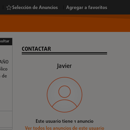
|
Selección de Anuncios
|
Agregar a favoritos
ultar
CONTACTAR
 AÑO
Javier
lico
a de
/
Este usuario tiene 1 anuncio
Ver todos los anuncios de este usuario