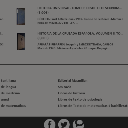
HISTORIA UNIVERSAL. TOMO II: DESDE EL DESCUBRIM...
(3,00€)
or.
GÖRLICH, Ernst J. Barcelona . 1969. Círculo de Lectores - Martínez
Roca. 8º mayor. 370 pgs - 2 h. ...
..
HISTORIA DE LA CRUZADA ESPAñOLA. VOLUMEN II. TO...
(6,00€)
XXI
ARRARÁS IRIBARREN, Joaquín y SáENZ DE TEJADA, CARLOS
Madrid. 1940. Ediciones Españolas. 4º mayor. De pági...
 Santillana
Editorial Macmillan
o de lengua
Sm savia
o de medicina
Libros de historia
o uned
Libros de texto de psicologia
o de matematicas
Libros de Texto de matematicas 1 bachillerat