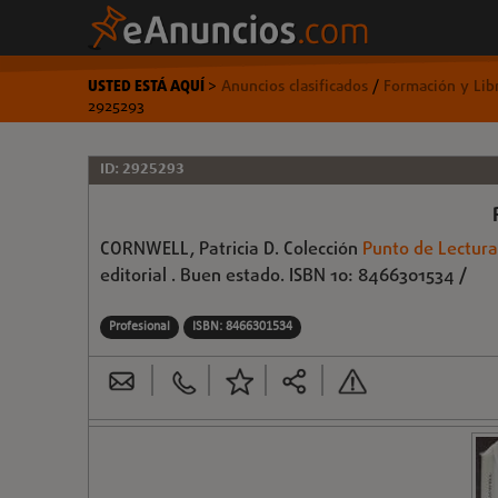
USTED ESTÁ AQUÍ
>
Anuncios clasificados
/
Formación y Lib
2925293
ID: 2925293
CORNWELL, Patricia D. Colección
Punto de Lectura
editorial . Buen estado. ISBN 10: 8466301534 /
Profesional
ISBN: 8466301534