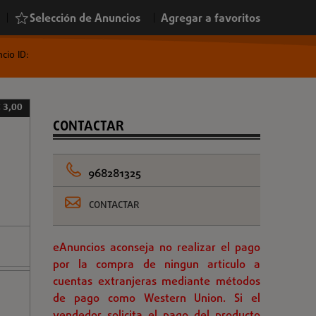
|
Selección de Anuncios
|
Agregar a favoritos
cio ID:
 3,00
CONTACTAR
968281325
CONTACTAR
eAnuncios aconseja no realizar el pago
por la compra de ningun articulo a
cuentas extranjeras mediante métodos
de pago como Western Union. Si el