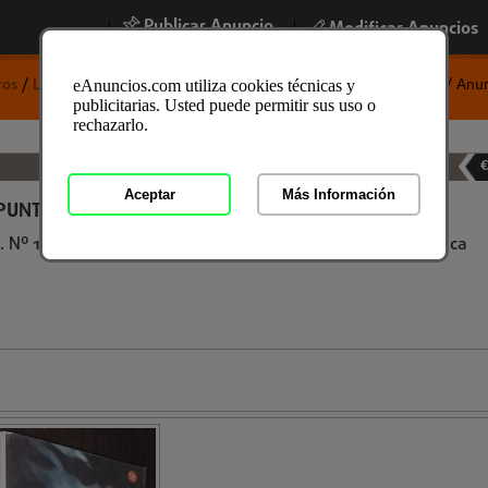
Publicar Anuncio
|
|
Modificar Anuncios
ros
/
Libros y Mas
/
Libros de Texto
/
Libros de Texto en Ourense
/ Anun
eAnuncios.com utiliza cookies técnicas y
publicitarias. Usted puede permitir sus uso o
rechazarlo.
Libros de Texto en Ourense, Ourense
03-03-2026
€
Aceptar
Más Información
PUNTO DE PARTIDA
. Nº 17/8. Madrid. 2001. Suma de Letras. 8º. 462 pgs. Rústica