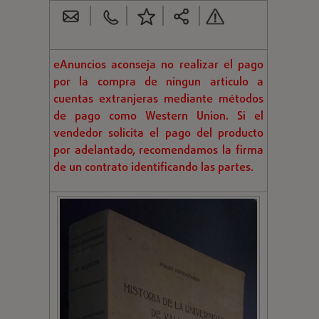
eAnuncios aconseja no realizar el pago
por la compra de ningun articulo a
cuentas extranjeras mediante métodos
de pago como Western Union. Si el
vendedor solicita el pago del producto
por adelantado, recomendamos la firma
de un contrato identificando las partes.