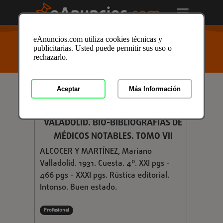
USTED ESTÁ AQUÍ
>
Anuncios clasificados
/
Formación
eAnuncios.com utiliza cookies técnicas y
y Libros
/
Libros y Mas
/
Libros de Texto
/
Libros de
publicitarias. Usted puede permitir sus uso o
Texto en Girona
/ Anuncio ID: 3328659
rechazarlo.
Aceptar
Más Información
€ 6,00
HISTORIA DE LA UNIVERSIDAD DE
VALADOLID. BIO-BIBLIOGRAFÍAS DE
MÉDICOS NOTABLES. TOMO VII
ALCOCER Y MARTÍNEZ, Mariano
Valladolid. 1931. Cuesta. 4º. XXI pgs -
466 pgs - XXXI pgs. Rústica editorial.
Intonso. Buen estado.
Profesional