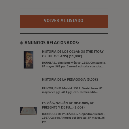
VOLVER AL LISTADO
ANUNCIOS RELACIONADOS:
HISTORIA DE LOS OCéANOS (THE STORY
OF THE OCEANS) (11,00€)
DOUGLAS, John Scott México. 1953. Constancia.
8º mayor. 361 pgs. Cartoné editorial con sobr...
HISTORIA DE LA PEDAGOGíA (5,00€)
PAINTER, F.N.V. Madrid. 1911. Daniel Jorro. 8º
mayor. VII pgs - 414 pgs - 1 h. Rústica edit...
ESPAñA, NACIóN DE HISTORIA, DE
PRESENTE Y DE FU... (2,00€)
RODRÍGUEZ DE VALCÁRCEL, Alejandro Alicante.
1967. Caja de Ahorros del Sureste. 8º mayor. 36
pgs. ...