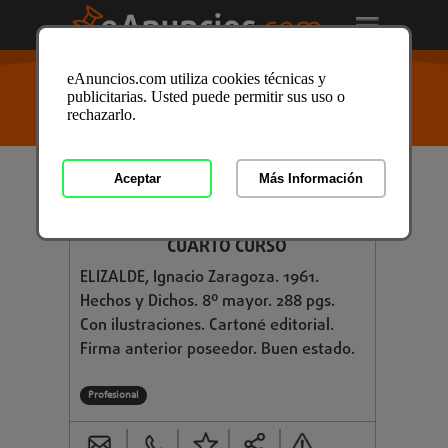
USTED ESTÁ AQUÍ
>
Anuncios clasificados
/
Formación
eAnuncios.com utiliza cookies técnicas y
y Libros
/
Libros y Mas
/
Libros de Texto
/
Libros de
publicitarias. Usted puede permitir sus uso o
Texto en Toledo
/ Anuncio ID: 2922174
rechazarlo.
Aceptar
Más Información
€ 6,00
LENGUA Y LITERATURA ESPAÑOLAS.
CUARTO CURSO
ELIZALDE, Ignacio Zaragoza. 1961.
Hechos y Dichos. 8º mayor. 288 pgs.
Con ilustraciones. Cartoné editorial.
Firma anterior poseedor. Buen estado.
Profesional