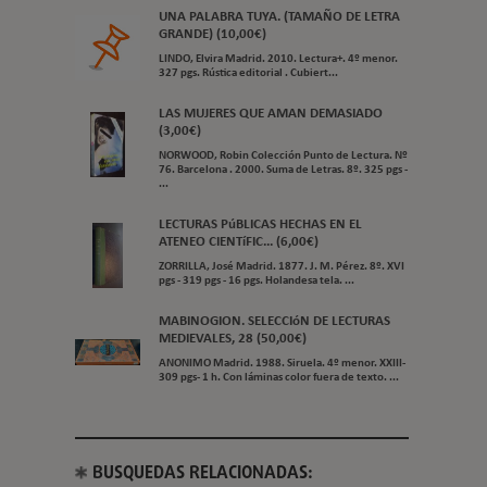
UNA PALABRA TUYA. (TAMAÑO DE LETRA
GRANDE) (10,00€)
LINDO, Elvira Madrid. 2010. Lectura+. 4º menor.
327 pgs. Rústica editorial . Cubiert...
LAS MUJERES QUE AMAN DEMASIADO
(3,00€)
NORWOOD, Robin Colección Punto de Lectura. Nº
76. Barcelona . 2000. Suma de Letras. 8º. 325 pgs -
...
LECTURAS PúBLICAS HECHAS EN EL
ATENEO CIENTíFIC... (6,00€)
ZORRILLA, José Madrid. 1877. J. M. Pérez. 8º. XVI
pgs - 319 pgs - 16 pgs. Holandesa tela. ...
MABINOGION. SELECCIóN DE LECTURAS
MEDIEVALES, 28 (50,00€)
ANONIMO Madrid. 1988. Siruela. 4º menor. XXIII-
309 pgs- 1 h. Con láminas color fuera de texto. ...
BUSQUEDAS RELACIONADAS: