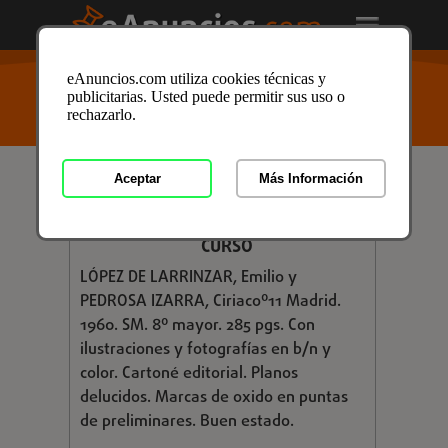
USTED ESTÁ AQUÍ
>
Anuncios clasificados
/
Formación
eAnuncios.com utiliza cookies técnicas y
y Libros
/
Libros y Mas
/
Libros de Texto
/
Libros de
publicitarias. Usted puede permitir sus uso o
Texto en Salamanca
/ Anuncio ID: 2922454
rechazarlo.
Aceptar
Más Información
€ 9,00
LENGUA ESPAÑOLA Y LITERATURA 4
CURSO
LÓPEZ DE LARRINZAR, Emilio y
PEDROSA IZARRA, Ciriacoº11 Madrid.
1960. SM. 8º mayor. 285 pgs. Con
ilustraciones y fotografías en b/n y
color. Cartoné editorial. Planos
delucidos. Marcas de oxido en puntas
de preliminares. Buen estado.