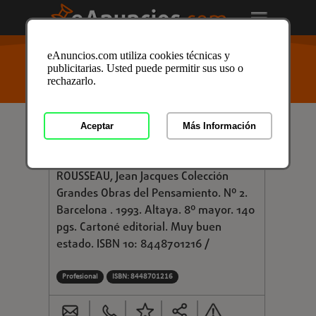
USTED ESTÁ AQUÍ
>
Anuncios clasificados
/
Formación
eAnuncios.com utiliza cookies técnicas y
y Libros
/
Libros y Mas
/
Libros de Texto
/
Libros de
publicitarias. Usted puede permitir sus uso o
Texto en Granada
/ Anuncio ID: 3320666
rechazarlo.
Aceptar
Más Información
€ 3,00
EL CONTRATO SOCIAL
ROUSSEAU, Jean Jacques Colección
Grandes Obras del Pensamiento. Nº 2.
Barcelona . 1993. Altaya. 8º mayor. 140
pgs. Cartoné editorial. Muy buen
estado. ISBN 10: 8448701216 /
Profesional
ISBN: 8448701216