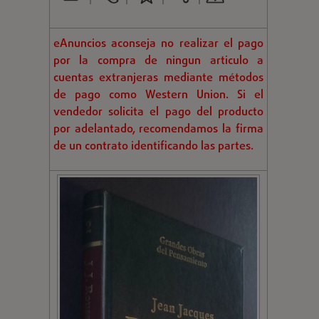
eAnuncios aconseja no realizar el pago
por la compra de ningun articulo a
cuentas extranjeras mediante métodos
de pago como Western Union. Si el
vendedor solicita el pago del producto
por adelantado, recomendamos la firma
de un contrato identificando las partes.