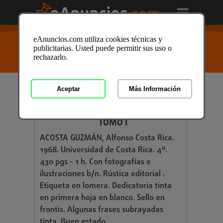
USTED ESTÁ AQUÍ
>
Anuncios clasificados
/
Formación
eAnuncios.com utiliza cookies técnicas y
y Libros
/
Libros y Mas
/
Libros de Texto
/
Libros de
publicitarias. Usted puede permitir sus uso o
Texto en Soria
/ Anuncio ID: 3251600
rechazarlo.
Aceptar
Más Información
€ 60,00
MEDICINA LEGAL Y TOXICOLOGÍA.
TOMO I
ACOSTA GUZMÁN, Alfonso Costa Rica.
1968. Universidad de Costa Rica. 4º.
430 pgs - 1 h. Con fotografías e
ilustraciones b/n. Rústica editorial .
Etiqueta en lomera. Dedicatoria tinta
en primera hoja en blanco. Sello en
frontis. Algunas frases subrayadas
tinta. Buen estado.