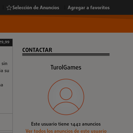
|
Selección de Anuncios
|
Agregar a favoritos
29,99
CONTACTAR
 sin
TurolGames
ia su
na
Este usuario tiene 1442 anuncios
Ver todos los anuncios de este usuario