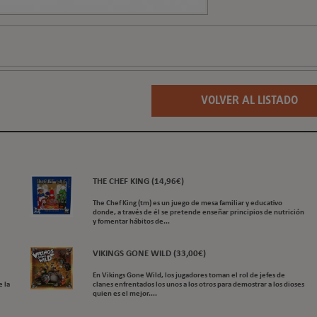
VOLVER AL LISTADO
THE CHEF KING (14,96€)
The Chef King (tm) es un juego de mesa familiar y educativo
donde, a través de él se pretende enseñar principios de nutrición
y fomentar hábitos de...
VIKINGS GONE WILD (33,00€)
En Vikings Gone Wild, los jugadores toman el rol de jefes de
 la
clanes enfrentados los unos a los otros para demostrar a los dioses
quien es el mejor....