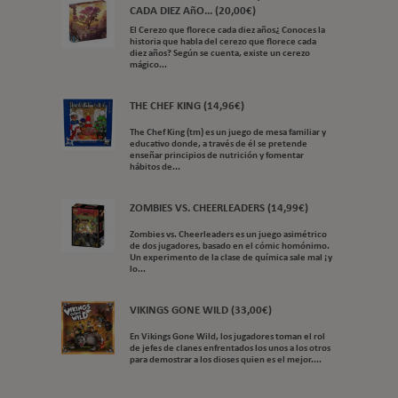
CADA DIEZ AñO... (20,00€)
El Cerezo que florece cada diez años¿ Conoces la
historia que habla del cerezo que florece cada
diez años? Según se cuenta, existe un cerezo
mágico...
THE CHEF KING (14,96€)
The Chef King (tm) es un juego de mesa familiar y
educativo donde, a través de él se pretende
enseñar principios de nutrición y fomentar
hábitos de...
ZOMBIES VS. CHEERLEADERS (14,99€)
Zombies vs. Cheerleaders es un juego asimétrico
de dos jugadores, basado en el cómic homónimo.
Un experimento de la clase de química sale mal ¡y
lo...
VIKINGS GONE WILD (33,00€)
En Vikings Gone Wild, los jugadores toman el rol
de jefes de clanes enfrentados los unos a los otros
para demostrar a los dioses quien es el mejor....