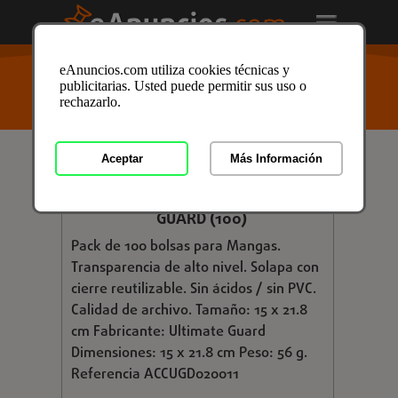
USTED ESTÁ AQUÍ
>
Anuncios clasificados
/
Juegos
/
eAnuncios.com utiliza cookies técnicas y
Juguetes
/
Juegos de Mesa
/
Juegos de Mesa en
publicitarias. Usted puede permitir sus uso o
Cáceres
/ Anuncio ID: 3052328
rechazarlo.
Aceptar
Más Información
€ 5,16
BOLSAS COMIC MANGA RESELLABLE
GUARD (100)
Pack de 100 bolsas para Mangas.
Transparencia de alto nivel. Solapa con
cierre reutilizable. Sin ácidos / sin PVC.
Calidad de archivo. Tamaño: 15 x 21.8
cm Fabricante: Ultimate Guard
Dimensiones: 15 x 21.8 cm Peso: 56 g.
Referencia ACCUGD020011