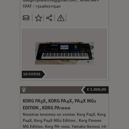
Gadgettplanetltd@gmail.com
, WHATSAPP
CHAT : +32460211540
10
FOTOS
€ 1.000,00
KORG PA5X, KORG PA4X, PA4X MG2
EDITION , KORG PA1000
Nosotras tenemos en ventas: Korg Pa5X, Korg
Pa4X, Korg Pa4X MG2 Edition , Korg Pa1000
MG Edition, Korg PA-1000, Yamaha Genos2 76-