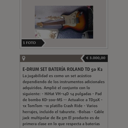
1
FOTO
€ 3.000,00
E-DRUM SET BATERÍA ROLAND TD 50 K2
La jugabilidad es como un set acústico
dependiendo de los instrumentos adicionales
adquiridos. Amplié el conjunto con lo
siguiente: - HiHat VH-14D 14 pulgadas - Pad
de bombo KD-200-MS -- Actualice a TD50X -
1x TomTom -1x platillo Crash Ride - Varios
herrajes, incluido el taburete. -Bolsas - Cable
jack multipolar de 8x 5m El producto es de
primera clase en lo que respecta a baterías