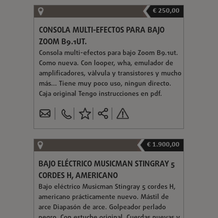
€ 250,00
CONSOLA MULTI-EFECTOS PARA BAJO
ZOOM B9.1UT.
Consola multi-efectos para bajo Zoom B9.1ut.
Como nueva. Con looper, wha, emulador de
amplificadores, vàlvula y transistores y mucho
más... Tiene muy poco uso, ningun directo.
Caja original Tengo instrucciones en pdf.
€ 1.900,00
BAJO ELÉCTRICO MUSICMAN STINGRAY 5
CORDES H, AMERICANO
Bajo eléctrico Musicman Stingray 5 cordes H,
americano prácticamente nuevo. Mástil de
arce Diapasón de arce. Golpeador perlado
negro. Con estuche original. Cuerdas nuevas y