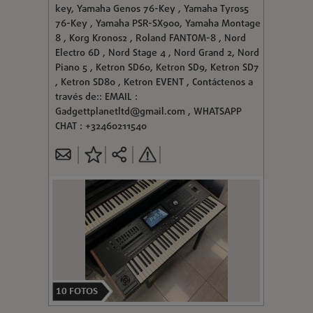
key, Yamaha Genos 76-Key , Yamaha Tyros5
76-Key , Yamaha PSR-SX900, Yamaha Montage
8 , Korg Kronos2 , Roland FANTOM-8 , Nord
Electro 6D , Nord Stage 4 , Nord Grand 2, Nord
Piano 5 , Ketron SD60, Ketron SD9, Ketron SD7
, Ketron SD80 , Ketron EVENT , Contáctenos a
través de:: EMAIL :
Gadgettplanetltd@gmail.com
, WHATSAPP
CHAT : +32460211540
10
FOTOS