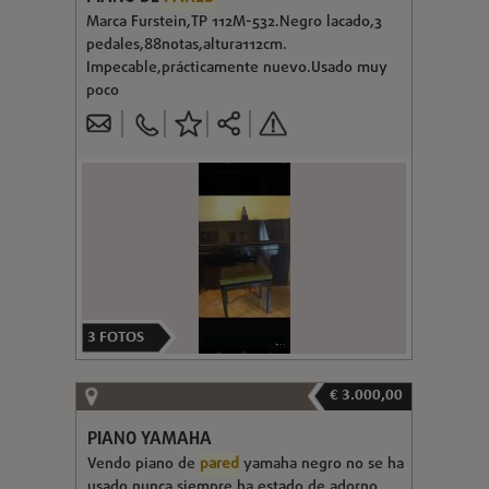
Marca Furstein,TP 112M-532.Negro lacado,3
pedales,88notas,altura112cm.
Impecable,prácticamente nuevo.Usado muy
poco
3
FOTOS
€ 3.000,00
PIANO YAMAHA
Vendo piano de
pared
yamaha negro no se ha
usado nunca siempre ha estado de adorno