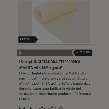
1
FOTO
€ 712,99
LS1019L INGLETADORA TELESCÓPICA
MAKITA 260 MM 1.510W
LS1019L Ingletadora telescópica Makita 260
mm 1.510W, inglete con parada automática a
0°, 15°, 22.5°, 31.6°, 45°, y 60°a la izquierda y
derecha. Láser para facilitar la visión del
corte.. Condición: Nuevo producto . Referencia
LS1019L