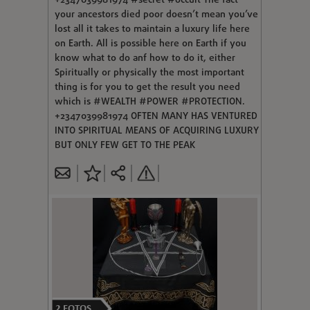
+2347039981974 #secret #occult The fact
your ancestors died poor doesn’t mean you’ve
lost all it takes to maintain a luxury life here
on Earth. All is possible here on Earth if you
know what to do anf how to do it, either
Spiritually or physically the most important
thing is for you to get the result you need
which is #WEALTH #POWER #PROTECTION.
+2347039981974 OFTEN MANY HAS VENTURED
INTO SPIRITUAL MEANS OF ACQUIRING LUXURY
BUT ONLY FEW GET TO THE PEAK
2
FOTOS