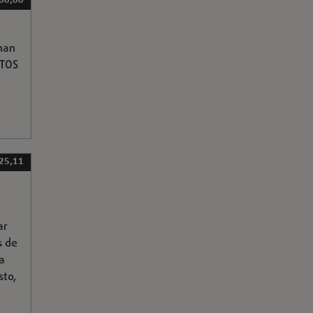
60,00
nan
STOS
25,11
ar
s de
ra
sto,