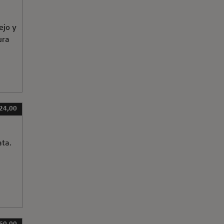
ejo y
ura
 24,00
ta.