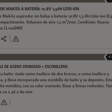
R MAKITA A BATERÍA 10.8V 1,3AH LITIO-ION
Makita aspirador sin bolsa a batería 10.8V 1,3 Ah Litio-ion El 
ompartimento. Volumen de aire 1,2 m³/min. Condición: Nuevo
cia CL100DWE
€
AS DE ACERO CROMADO + ESCOBILLERO
tu baño: úsalo como toallero de dos brazos, o como toallero y
sta, y lleva incorporado una escobilla de baño y su depósito. Est
ño metálico, con su color cromado. Base y líneas redondas. Tie
 20 x 36 x 80 cms.