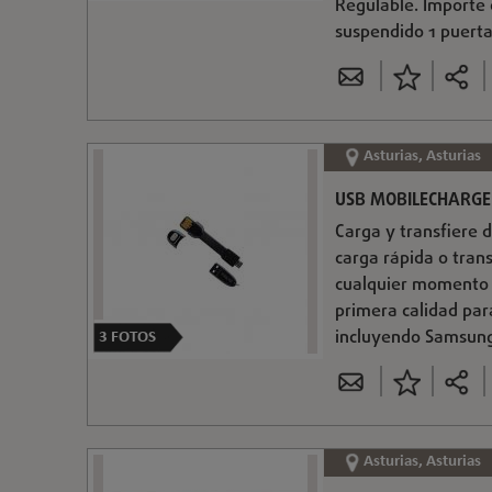
Regulable. Importe 
suspendido 1 puerta
Asturias, Asturias
USB MOBILECHARG
Carga y transfiere 
carga rápida o tran
cualquier momento e
primera calidad par
incluyendo Samsung,
3
FOTOS
Asturias, Asturias