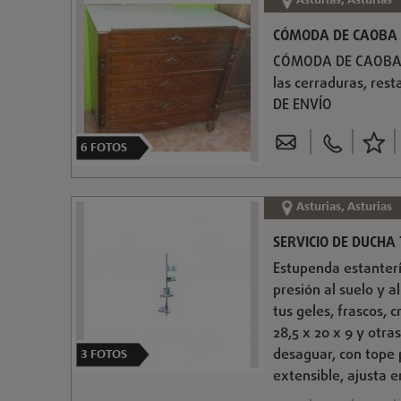
Asturias, Asturias
CÓMODA DE CAOBA 
CÓMODA DE CAOBA P
las cerraduras, res
DE ENVÍO
6
FOTOS
Asturias, Asturias
SERVICIO DE DUCHA
Estupenda estanterí
presión al suelo y a
tus geles, frascos, 
28,5 x 20 x 9 y otra
desaguar, con tope p
3
FOTOS
extensible, ajusta e