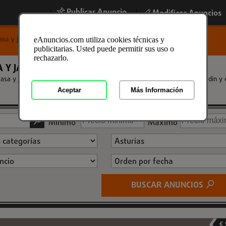
Publicar Anuncio
|
|
Modificar Anuncios
asa y Jardin en Asturias
eAnuncios.com utiliza cookies técnicas y
publicitarias. Usted puede permitir sus uso o
rechazarlo.
 Y JARDIN EN ASTURIAS
asa y Jardin en Asturias de segunda mano, ocasion y nuevos para el jardín y 
Aceptar
Más Información
Mínimo
Máximo
BUSCAR ANUNCIOS
€