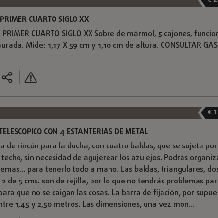
€ 2
PRIMER CUARTO SIGLO XX
RIMER CUARTO SIGLO XX Sobre de mármol, 5 cajones, funcio
taurada. Mide: 1,17 X 59 cm y 1,10 cm de altura. CONSULTAR GA
€ 1
 TELESCOPICO CON 4 ESTANTERIAS DE METAL
a de rincón para la ducha, con cuatro baldas, que se sujeta por
l techo, sin necesidad de agujerear los azulejos. Podrás organiz
cremas... para tenerlo todo a mano. Las baldas, triangulares, do
s 2 de 5 cms. son de rejilla, por lo que no tendrás problemas pa
ara que no se caigan las cosas. La barra de fijación, por supue
ntre 1,45 y 2,50 metros. Las dimensiones, una vez mon...