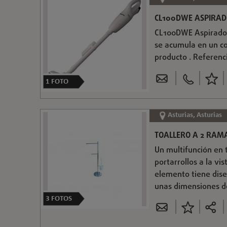
CL100DWE ASPIRADO
CL100DWE Aspirador 
se acumula en un c
producto . Referen
1
FOTO
Asturias, Asturias
TOALLERO A 2 RAM
Un multifunción en 
portarrollos a la vi
elemento tiene dise
unas dimensiones de
3
FOTOS