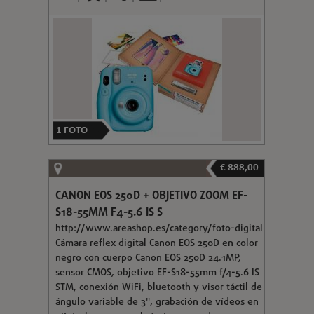
1
FOTO
€ 888,00
CANON EOS 250D + OBJETIVO ZOOM EF-
S18-55MM F4-5.6 IS S
http://www.areashop.es/category/foto-digital
Cámara reflex digital Canon EOS 250D en color
negro con cuerpo Canon EOS 250D 24.1MP,
sensor CMOS, objetivo EF-S18-55mm f/4-5.6 IS
STM, conexión WiFi, bluetooth y visor táctil de
ángulo variable de 3", grabación de vídeos en