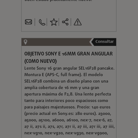
Consultar
OBJETIVO SONY E 16MM GRAN ANGULAR
(COMO NUEVO)
Lente Sony 16 gran angular SEL16F28 pancake.
Montura E (APS-C, full frame). El modelo
SEL16F28 combina un diseño plano con una
amplia cobertura de 16 mm y una gran
apertura máxima de F2,8. Una lente perfecta
tanto para interiores poco espaciosos como
para paisajes majestuosos. Precio: 140 euros
(precio actual en Sony.es: 280 euros). a3000,
a5000, a5100, a6000, a6100, nex-7, nex-6, a7,
a7 ii, a7s ii, a7s, a7r, a7r ii, a7 iii, a7r iii, a7 iiii,
nex-vg10, nex-vg20, nex-vg30, nex-vg900,