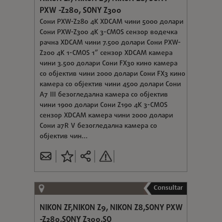
PXW -Z280, SONY Z300
Сони PXW-Z280 4K XDCAM чини 5000 долари
Сони PXW-Z300 4K 3-CMOS сензор водечка
рачна XDCAM чини 7.500 долари Сони PXW-
Z200 4K 1-CMOS 1” сензор XDCAM камера
чини 3.500 долари Сони FX30 кино камера
со објектив чини 2000 долари Сони FX3 кино
камера со објектив чини 4500 долари Сони
A7 III безогледална камера со објектив
чини 1900 долари Сони Z190 4K 3-CMOS
сензор XDCAM камера чини 2000 долари
Сони a7R V безогледална камера со
објектив чин...
Consultar
NIKON ZF,NIKON Z9, NIKON Z8,SONY PXW
-Z280,SONY Z300,SO