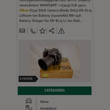
Henrygustavo209@gmail.com
SKYPE: Enquiry-
musicalstore WHATSAPP: +1(403) 618-3970
Nikon
D750 DSLR Camera (Body Only) EN-EL15
Lithium-Ion Battery (1900mAh) MH-25A
Battery Charger for EN-EL15 Li-Ion Batt...
2
FOTOS
CATEGORÍAS
Motor
Inmobiliaria