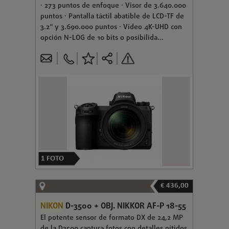
· 273 puntos de enfoque · Visor de 3.640.000
puntos · Pantalla táctil abatible de LCD-TF de
3.2" y 3.690.000 puntos · Vídeo 4K-UHD con
opción N-LOG de 10 bits o posibilida...
1
FOTO
€ 436,00
NIKON
D-3500 + OBJ. NIKKOR AF-P 18-55
El potente sensor de formato DX de 24,2 MP
de la D3500 captura fotos con detalles nítidos