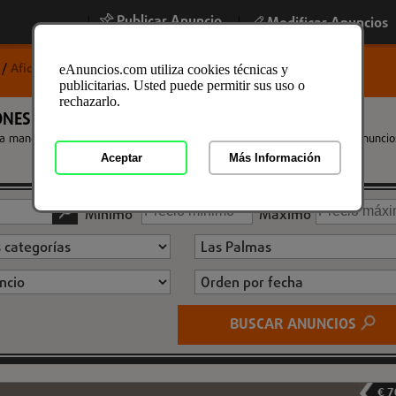
Publicar Anuncio
|
|
Modificar Anuncios
o
/
Aficiones y Ocio en Las Palmas
eAnuncios.com utiliza cookies técnicas y
publicitarias. Usted puede permitir sus uso o
rechazarlo.
NES Y OCIO EN LAS PALMAS
a mano que utilizas en tus Aficiones y Ocio en Las Palmas. Encuentra anuncio
Aceptar
Más Información
Mínimo
Máximo
BUSCAR ANUNCIOS
€ 7