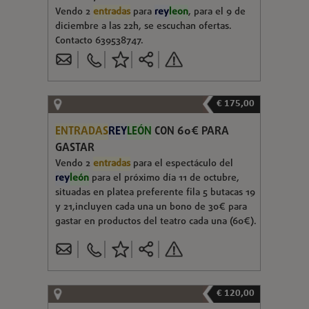
Vendo 2
entradas
para
rey
leon
, para el 9 de
diciembre a las 22h, se escuchan ofertas.
Contacto 639538747.
€ 175,00
ENTRADAS
REY
LEÓN
CON 60€ PARA
GASTAR
Vendo 2
entradas
para el espectáculo del
rey
león
para el próximo día 11 de octubre,
situadas en platea preferente fila 5 butacas 19
y 21,incluyen cada una un bono de 30€ para
gastar en productos del teatro cada una (60€).
€ 120,00