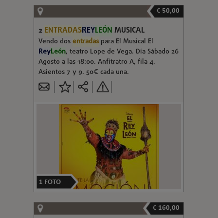
€ 50,00
2
ENTRADAS
REY
LEÓN
MUSICAL
Vendo dos
entradas
para El Musical El
Rey
León
, teatro Lope de Vega. Día Sábado 26
Agosto a las 18:00. Anfitratro A, fila 4.
Asientos 7 y 9. 50€ cada una.
1
FOTO
€ 160,00