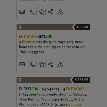
€ 90,00
ENTRADAS
REY
LEON
4
Entradas
para día 13 de mayo 2023 18:00
horas Fila 2. Valieron 115,27 eruros cada una.
Tfno. 609357097.
€ 275,00
EL
REY
LEÓN
- 09042023 - 4
ENTRADAS
El
Rey
León
Fecha evento: dom., 09/04/2023,
16:00 Recinto: Teatro Lope de Vega, C/ Gran
Vía, 57, 28013 MADRID, España 4
entradas