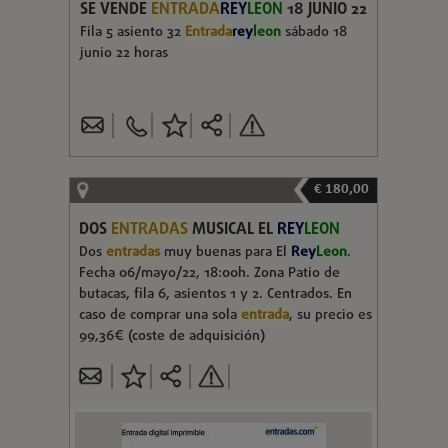
SE VENDE
ENTRADA
REY
LEON
18 JUNIO 22
Fila 5 asiento 32
Entrada
rey
leon
sábado 18
junio 22 horas
€ 180,00
DOS
ENTRADAS
MUSICAL EL
REY
LEON
Dos
entradas
muy buenas para El
Rey
Leon
.
Fecha 06/mayo/22, 18:00h. Zona Patio de
butacas, fila 6, asientos 1 y 2. Centrados. En
caso de comprar una sola
entrada
, su precio es
99,36€ (coste de adquisición)