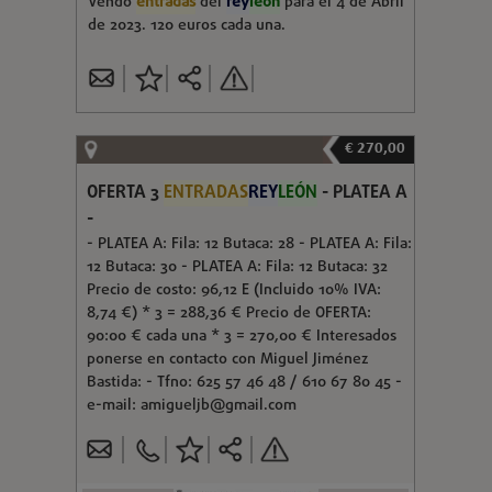
Vendo
entradas
del
rey
leon
para el 4 de Abril
de 2023. 120 euros cada una.
€ 270,00
OFERTA 3
ENTRADAS
REY
LEÓN
- PLATEA A
-
- PLATEA A: Fila: 12 Butaca: 28 - PLATEA A: Fila:
12 Butaca: 30 - PLATEA A: Fila: 12 Butaca: 32
Precio de costo: 96,12 E (Incluido 10% IVA:
8,74 €) * 3 = 288,36 € Precio de OFERTA:
90:00 € cada una * 3 = 270,00 € Interesados
ponerse en contacto con Miguel Jiménez
Bastida: - Tfno: 625 57 46 48 / 610 67 80 45 -
e-mail:
amigueljb@gmail.com