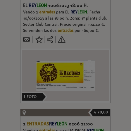
EL
REY
LEON
10062023 18:00 H.
Vendo 2
entradas
para EL
REY
LEON
. Fecha
10/06/2023 a las 18:00 h. Zona: 1ª planta club.
Sector Club Central. Precio original 194,40 €.
Se venden las dos
entradas
por 160,00 €.
1
FOTO
€ 70,00
2
ENTRADAS
REY
LEÓN
0206 22:00
Vendo 2
entradas
para el MUSICAL
REY
LEON