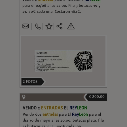
para el 02/06 a las 22:00. Fila 3 butacas 19 y
21. 70€ cada una. Costaron 162€.
2
FOTOS
€ 200,00
VENDO 2
ENTRADAS
EL
REY
LEON
Vendo dos
entradas
para El
Rey
León
para el
día 30 de mayo a las 20:00, butacas plata, fila
11 butacas 13 y 15, 100€ cada jna