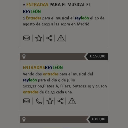
2
ENTRADAS
PARA EL MUSICAL EL
REY
LEÓN
2
Entradas
para el musical el
rey
león
el 20 de
agosto de 2022 a las 10pm en Madrid
€ 150,00
ENTRADAS
REY
LEÓN
Vendo dos
entradas
para el musical del
rey
león
para el día 9 de julio
2022,22:00,Platea A, Fila17, butacas 19 y 21,son
entradas
de 85,32 cada una.
€ 80,00