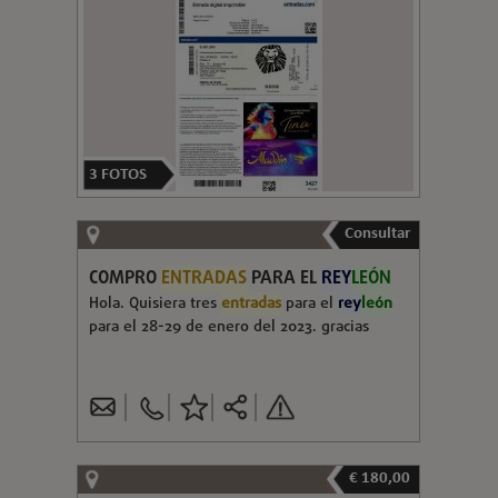
3
FOTOS
Consultar
COMPRO
ENTRADAS
PARA EL
REY
LEÓN
Hola. Quisiera tres
entradas
para el
rey
león
para el 28-29 de enero del 2023. gracias
€ 180,00