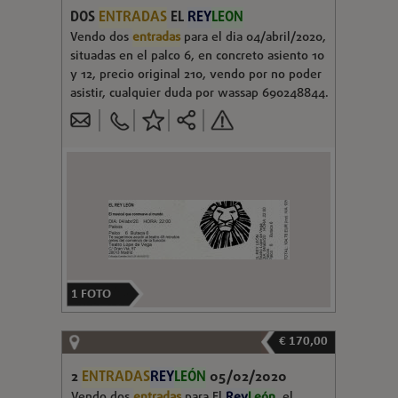
DOS
ENTRADAS
EL
REY
LEON
Vendo dos
entradas
para el dia 04/abril/2020,
situadas en el palco 6, en concreto asiento 10
y 12, precio original 210, vendo por no poder
asistir, cualquier duda por wassap 690248844.
1
FOTO
€ 170,00
2
ENTRADAS
REY
LEÓN
05/02/2020
Vendo dos
entradas
para El
Rey
León
, el