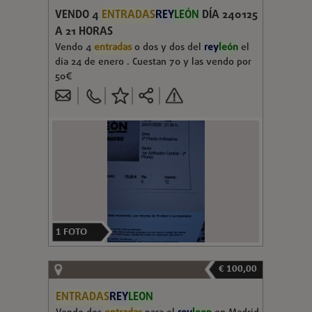
VENDO 4
ENTRADAS
REY
LEÓN
DÍA 240125
A 21 HORAS
Vendo 4
entradas
o dos y dos del
rey
león
el
día 24 de enero . Cuestan 70 y las vendo por
50€
1
FOTO
€ 100,00
ENTRADAS
REY
LEON