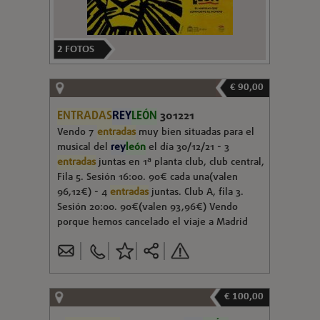
2
FOTOS
€ 90,00
ENTRADAS
REY
LEÓN
301221
Vendo 7
entradas
muy bien situadas para el
musical del
rey
león
el día 30/12/21 - 3
entradas
juntas en 1ª planta club, club central,
Fila 5. Sesión 16:00. 90€ cada una(valen
96,12€) - 4
entradas
juntas. Club A, fila 3.
Sesión 20:00. 90€(valen 93,96€) Vendo
porque hemos cancelado el viaje a Madrid
€ 100,00