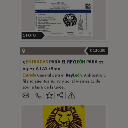
1
FOTO
€ 120,00
3
ENTRADAS
PARA EL
REY
LEÓN
PARA 22-
04-22 A LAS 18:00
Entrada
General para el
Rey
León
. Anfiteatro C,
fila 15 asientos 16, 18 y 20. El viernes 22 de
abril a las 6 de la tarde.