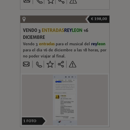
€ 198,00
VENDO 3
ENTRADAS
REY
LEON
16
DICIEMBRE
Vendo 3
entradas
para el musical del
rey
leon
para el día 16 de diciembre a las 18 horas, por
no poder viajar al final.
1
FOTO