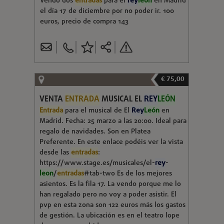
Vendo dos
entradas
para el
rey
leon
en Madrid
el día 17 de diciembre por no poder ir. 100
euros, precio de compra 143
€ 75,00
VENTA
ENTRADA
MUSICAL EL
REY
LEÓN
Entrada
para el musical de El
Rey
León
en
Madrid. Fecha: 25 marzo a las 20:00. Ideal para
regalo de navidades. Son en Platea
Preferente. En este enlace podéis ver la vista
desde las
entradas
:
https://www.stage.es/musicales/el-
rey
-
leon
/
entradas
#tab-two Es de los mejores
asientos. Es la fila 17. La vendo porque me lo
han regalado pero no voy a poder asistir. El
pvp en esta zona son 122 euros más los gastos
de gestión. La ubicación es en el teatro lope