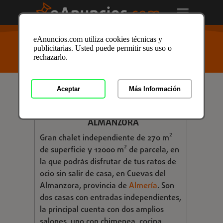
USTED ESTÁ AQUÍ
>
Anuncios clasificados
/
eAnuncios.com utiliza cookies técnicas y
Inmobiliaria
/
Viviendas
/
Pisos
/
Venta de Pisos
/
publicitarias. Usted puede permitir sus uso o
Venta de Pisos en Almería
/ Anuncio ID: 2977448
rechazarlo.
Aceptar
Más Información
€ 380.000,00
ADOSADO EN VENTA EN CUEVAS DEL
ALMANZORA
Gran chalet independiente de 270 m²
de superficie y 12000 m² de parcela, en
la que podrás disfrutar de tus ratos de
ocio sin salir de casa, en Cuevas del
Almanzora, provincia de
Almería
. Son
dos casas con entradas independientes,
la principal cuenta con dos amplios
salones, uno con chimenea, cocina