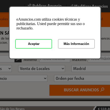
Publicar Anuncio
|
|
Modificar Anuncios
cales Comerciales
/
Venta de Locales
/
Venta de Locales en Madrid
eAnuncios.com utiliza cookies técnicas y
publicitarias. Usted puede permitir sus uso o
rechazarlo.
N SAN SEBASTIÁN DE LOS REYES
 de los Reyes de segunda mano, usados y obra nueva de particulares, bancos
ccion.
Aceptar
Más Información
Mínimo
Máximo
BUSCAR ANUNCIOS
ián de los Reyes
€ 559.4