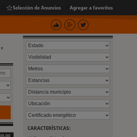
|
Selección de Anuncios
|
Agregar a favoritos
 e
CARACTERÍSTICAS:
00,00