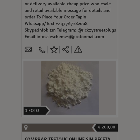
or delivery available cheap price wholesale
and retail available message for details and
order To Place Your Order Tapin
Whatsapp/Text:+447767282008
Skype:infobizm Telegram: @rickzystreetplugs
Email:
infosaleschem21@protonmail.com
1
FOTO
€ 200,00
COMPRAR TESTOLIC ONLINE SIN RECETA