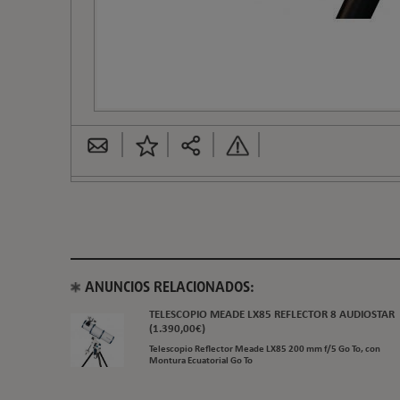
ANUNCIOS RELACIONADOS:
TELESCOPIO MEADE LX85 REFLECTOR 8 AUDIOSTAR
(1.390,00€)
Telescopio Reflector Meade LX85 200 mm f/5 Go To, con
Montura Ecuatorial Go To