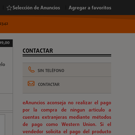
|
Selección de Anuncios
|
Agregar a favoritos
72342
99,00
CONTACTAR
elo
SIN TELÉFONO
CONTACTAR
eAnuncios aconseja no realizar el pago
por la compra de ningun articulo a
cuentas extranjeras mediante métodos
de pago como Western Union. Si el
vendedor solicita el pago del producto