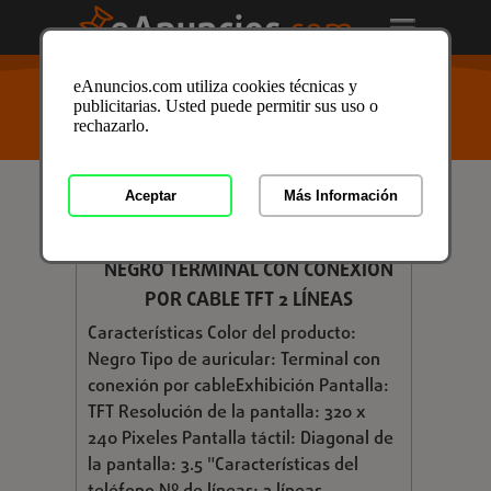
USTED ESTÁ AQUÍ
>
Anuncios clasificados
/
Telefonía
/
eAnuncios.com utiliza cookies técnicas y
Telefonos Inalambricos
/
Telefonos Inalambricos en
publicitarias. Usted puede permitir sus uso o
Toledo
/ Anuncio ID: 3223912
rechazarlo.
Aceptar
Más Información
€ 170,83
GIGASET - MAXWELL 3 TELÉFONO IP
NEGRO TERMINAL CON CONEXIÓN
POR CABLE TFT 2 LÍNEAS
Características Color del producto:
Negro Tipo de auricular: Terminal con
conexión por cableExhibición Pantalla:
TFT Resolución de la pantalla: 320 x
240 Pixeles Pantalla táctil: Diagonal de
la pantalla: 3.5 "Características del