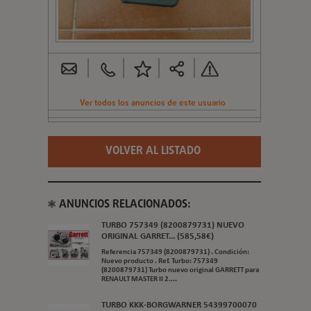
Ver todos los anuncios de este usuario
VOLVER AL LISTADO
ANUNCIOS RELACIONADOS:
TURBO 757349 (8200879731) NUEVO
ORIGINAL GARRET... (585,58€)
Referencia 757349 (8200879731) . Condición:
Nuevo producto . Ref. Turbo: 757349
(8200879731) Turbo nuevo original GARRETT para
RENAULT MASTER II 2....
TURBO KKK-BORGWARNER 54399700070