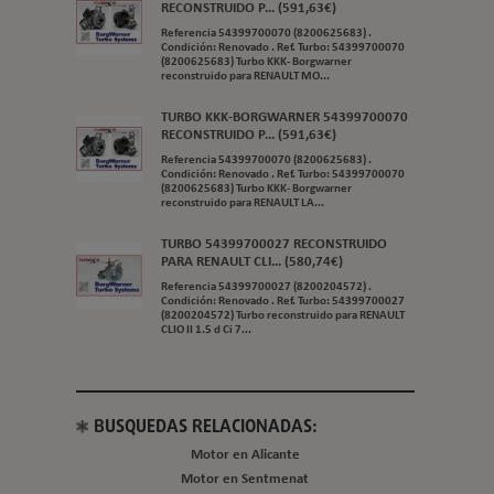
RECONSTRUIDO P... (591,63€)
Referencia 54399700070 (8200625683) .
Condición: Renovado . Ref. Turbo: 54399700070
(8200625683) Turbo KKK- Borgwarner
reconstruido para RENAULT MO...
TURBO KKK-BORGWARNER 54399700070
RECONSTRUIDO P... (591,63€)
Referencia 54399700070 (8200625683) .
Condición: Renovado . Ref. Turbo: 54399700070
(8200625683) Turbo KKK- Borgwarner
reconstruido para RENAULT LA...
TURBO 54399700027 RECONSTRUIDO
PARA RENAULT CLI... (580,74€)
Referencia 54399700027 (8200204572) .
Condición: Renovado . Ref. Turbo: 54399700027
(8200204572) Turbo reconstruido para RENAULT
CLIO II 1.5 d Ci 7...
BUSQUEDAS RELACIONADAS:
Motor en Alicante
Motor en Sentmenat