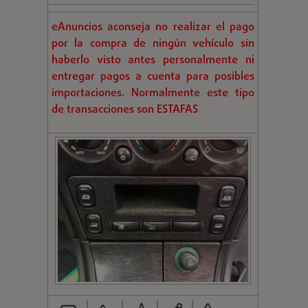
eAnuncios aconseja no realizar el pago
por la compra de ningún vehículo sin
haberlo visto antes personalmente ni
entregar pagos a cuenta para posibles
importaciones. Normalmente este tipo
de transacciones son ESTAFAS