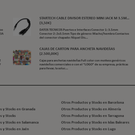
STARTECH CABLE DIVISOR ESTEREO MINI JACK M 3.5M...
(3,50€)
ipo
DATOS TECNICOS Puertos e Interfaces Conector 1: 3.5mm
EIA
Conector 2: 2x3.5mm Tipo de género: Macho/hembra Contactos
del conector chapado: Níquel Dis...
CAJAS DE CARTON PARA ANCHETA NAVIDEñAS
(2.500,00€)
2
Cajas para anchetas navideñas Full color con motivos genéricos
V
navideños comerciales o con el “LOGO” de su empresa, prácticas
para llevar, la soluc...
Otros Productos y Stocks en Barcelona
s y Stocks en Granada
Otros Productos y Stocks en Almería
s y Stocks
Otros Productos y Stocks en Tarragona
s y Stocks en Salamanca
Otros Productos y Stocks en Islas Baleares
s y Stocks en Jaén
Otros Productos y Stocks en Lugo