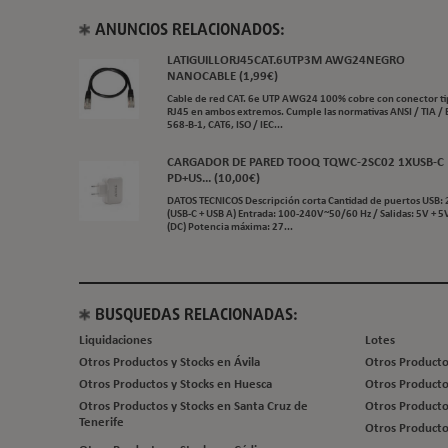
ANUNCIOS RELACIONADOS:
LATIGUILLORJ45CAT.6UTP3M AWG24NEGRO
NANOCABLE (1,99€)
Cable de red CAT. 6e UTP AWG24 100% cobre con conector t
RJ45 en ambos extremos. Cumple las normativas ANSI / TIA / 
568-B-1, CAT6, ISO / IEC...
CARGADOR DE PARED TOOQ TQWC-2SC02 1XUSB-C
PD+US... (10,00€)
DATOS TECNICOS Descripción corta Cantidad de puertos USB: 
(USB-C + USB A) Entrada: 100-240V~50/60 Hz / Salidas: 5V + 5
(DC) Potencia máxima: 27...
BUSQUEDAS RELACIONADAS:
Liquidaciones
Lotes
Otros Productos y Stocks en Ávila
Otros Producto
Otros Productos y Stocks en Huesca
Otros Producto
Otros Productos y Stocks en Santa Cruz de
Otros Producto
Tenerife
Otros Producto