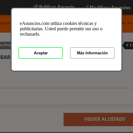
Publicar Anuncio
|
|
Modificar Anuncios
uctos y Stocks
/
Otros Productos y Stocks
/
Otros Productos y Stocks en
eAnuncios.com utiliza cookies técnicas y
publicitarias. Usted puede permitir sus uso o
rechazarlo.
os Productos y Stocks en Barcelona, Barcelona
05-08-2026
€ 1
Aceptar
Más Información
BARRIER BANNER
VOLVER AL LISTADO