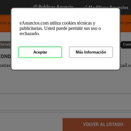
Publicar Anuncio
|
|
Modificar Anuncios
icios para Empresas
/
Otros Servicios para Empresas
/
Otros Servicios p
eAnuncios.com utiliza cookies técnicas y
publicitarias. Usted puede permitir sus uso o
rechazarlo.
 Servicios para Empresas en Alicante, Madrid
10-04-2026
Cons
Aceptar
Más Información
ONDUCIR EN LÍNEA LEGAL SERIO
contactó con nosotros email :
miguelanglepenagarrido@gmail.
VOLVER AL LISTADO