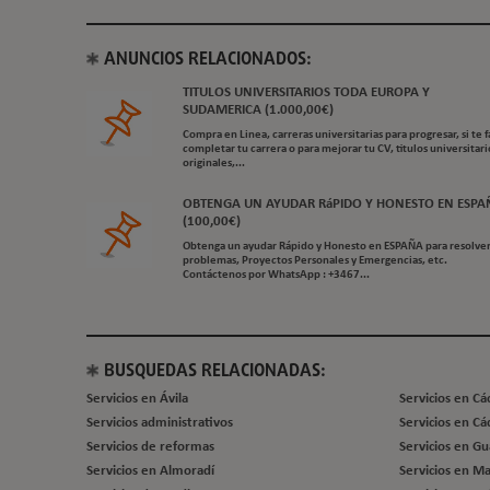
ANUNCIOS RELACIONADOS:
TITULOS UNIVERSITARIOS TODA EUROPA Y
SUDAMERICA (1.000,00€)
Compra en Linea, carreras universitarias para progresar, si te f
completar tu carrera o para mejorar tu CV, titulos universitari
originales,...
OBTENGA UN AYUDAR RáPIDO Y HONESTO EN ESPA
(100,00€)
Obtenga un ayudar Rápido y Honesto en ESPAÑA para resolver
problemas, Proyectos Personales y Emergencias, etc.
Contáctenos por WhatsApp : +3467...
BUSQUEDAS RELACIONADAS:
Servicios en Ávila
Servicios en Cá
Servicios administrativos
Servicios en Cá
Servicios de reformas
Servicios en G
Servicios en Almoradí
Servicios en Ma