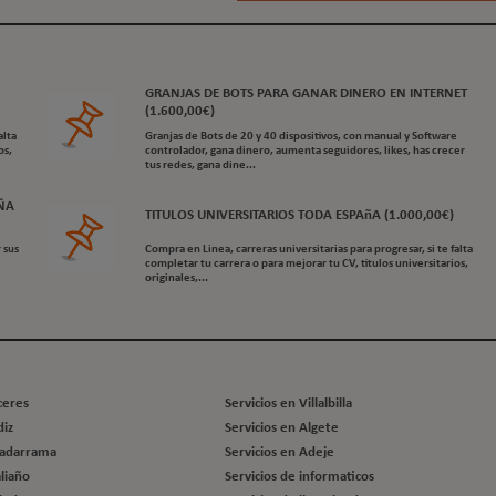
GRANJAS DE BOTS PARA GANAR DINERO EN INTERNET
(1.600,00€)
alta
Granjas de Bots de 20 y 40 dispositivos, con manual y Software
os,
controlador, gana dinero, aumenta seguidores, likes, has crecer
tus redes, gana dine...
ÑA
TITULOS UNIVERSITARIOS TODA ESPAñA (1.000,00€)
 sus
Compra en Linea, carreras universitarias para progresar, si te falta
completar tu carrera o para mejorar tu CV, titulos universitarios,
originales,...
ceres
Servicios en Villalbilla
diz
Servicios en Algete
uadarrama
Servicios en Adeje
liaño
Servicios de informaticos