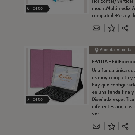
Horizontal/Vertical
mountMultimedia Al
6
FOTOS
compatiblePeso y d
Almería, Almería
E-VITTA - EVIP001
Una funda única que
es muy completo y s
hay que configurarl
en una funda fina y 
Diseñada específica
7
FOTOS
diferentes ángulos d
ver...