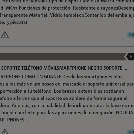
: Protector de pantalla Tipo de dispositivo: PDA Marca compati
ad: MC33 Funciones de protección: Resistente a rayonesDese
 Transparente Material: Vidrio templadoContenido del embalaj
e: 5 pieza(s)
NU
€
 SOPORTE TELÉFONO MÓVILSMARTPHONE NEGRO SOPORTE ...
ARTPHONE COMO UN GUANTE Desde los smartphones más
os a los más voluminosos del mercado el soporte universal pa
 perfección a tu teléfono. Los brazos extensibles sostienen
éfono a la vez que el soporte se adhiere de forma segura al
dero. Además, con la habilidad de inclinar y rotar la base es m
el ángulo perfecto para las aplicaciones de navegación. NOTICIA
RTPHONES ...
NU