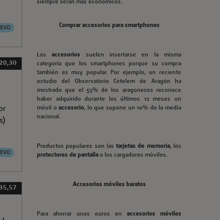
siempre serán más económicos.
Comprar accesorios para smartphones
EVO
Los
accesorios
suelen insertarse en la misma
 20,30
categoría que los smartphones porque su compra
también es muy popular. Por ejemplo, un reciente
estudio del Observatorio Cetelem de Aragón ha
mostrado que el 53% de los aragoneses reconoce
haber adquirido durante los últimos 12 meses un
or
móvil o
accesorio
, lo que supone un 10% de la media
nacional.
s)
Productos populares son las
tarjetas de memoria
, los
EVO
protectores de pantalla
o los cargadores móviles.
Accesorios móviles baratos
 35,57
Para ahorrar unos euros en
accesorios móviles