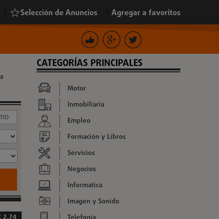
|
Selección de Anuncios
|
Agregar a favoritos
CATEGORÍAS PRINCIPALES
la
Motor
Inmobiliaria
Empleo
Formación y Libros
Servicios
Negocios
Informatica
Imagen y Sonido
Telefonía
€ 2,74