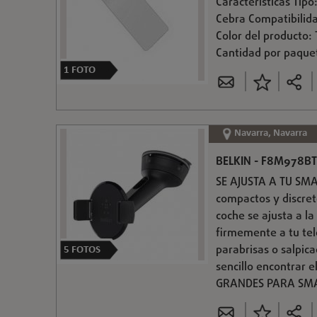
Características Tipo
Cebra Compatibilid
Color del producto:
Cantidad por paquet
1
FOTO
Navarra, Navarra
BELKIN - F8M978BT
SE AJUSTA A TU SM
compactos y discret
coche se ajusta a la
firmemente a tu tel
parabrisas o salpica
5
FOTOS
sencillo encontrar 
GRANDES PARA SMA