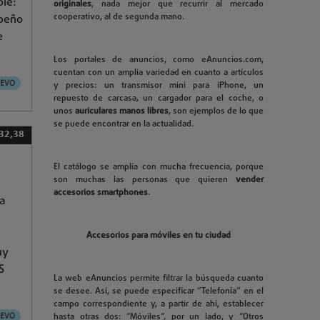
ble:
originales
, nada mejor que recurrir al mercado
cooperativo, al de segunda mano.
mpeño
e
Los portales de anuncios, como eAnuncios.com,
cuentan con un amplia variedad en cuanto a artículos
EVO
y precios: un transmisor mini para iPhone, un
repuesto de carcasa, un cargador para el coche, o
unos
auriculares manos libres
, son ejemplos de lo que
se puede encontrar en la actualidad.
 32,38
El catálogo se amplía con mucha frecuencia, porque
son muchas las personas que quieren
vender
accesorios smartphones
.
ra
Accesorios para móviles en tu ciudad
uy
S
La web eAnuncios permite filtrar la búsqueda cuanto
se desee. Así, se puede especificar “Telefonía” en el
campo correspondiente y, a partir de ahí, establecer
hasta otras dos: “Móviles”, por un lado, y “Otros
EVO