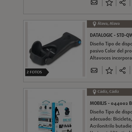
Álava, Alava
DATALOGIC - STD-Q
Diseño Tipo de dispo
pasivo Color del p
Altavoces incorpora
2
FOTOS
Cádiz, Cádiz
MOBILIS - 044002 B
Diseño Tipo de disp
adecuado: Bicicleta,
Acrilonitrilo butadi