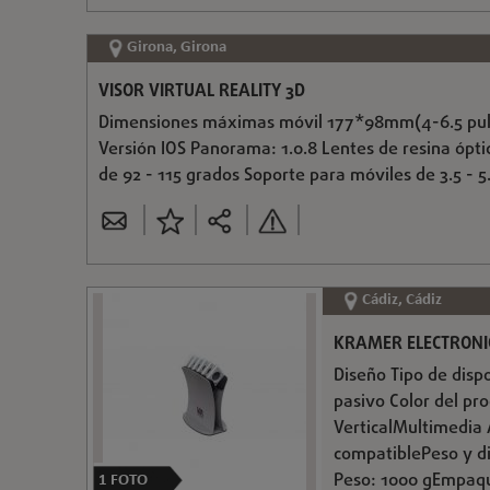
Girona, Girona
VISOR VIRTUAL REALITY 3D
Dimensiones máximas móvil 177*98mm(4-6.5 pulgad
Versión IOS Panorama: 1.0.8 Lentes de resina ópt
de 92 - 115 grados Soporte para móviles de 3.5 - 
Cádiz, Cádiz
KRAMER ELECTRONIC
Diseño Tipo de disp
pasivo Color del pr
VerticalMultimedia 
compatiblePeso y d
Peso: 1000 gEmpaqu
1
FOTO