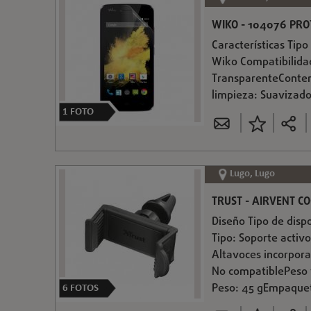
WIKO - 104076 PRO
Características Tip
Wiko Compatibilida
TransparenteConten
limpieza: Suavizado 
1
FOTO
Lugo, Lugo
TRUST - AIRVENT C
Diseño Tipo de disp
Tipo: Soporte activ
Altavoces incorpora
No compatiblePeso 
Peso: 45 gEmpaquet
6
FOTOS