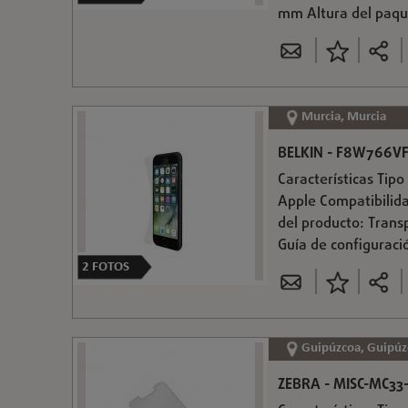
mm Altura del paqu
Murcia, Murcia
BELKIN - F8W766VF
Características Tip
Apple Compatibilid
del producto: Trans
Guía de configuraci
2
FOTOS
Guipúzcoa, Guipúz
ZEBRA - MISC-MC33-