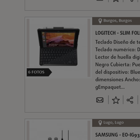
Burgos, Burgos
LOGITECH - SLIM FO
Teclado Diseño de t
Teclado numérico: 
Lector de huella dig
Negro Cubierta: Pue
del dispositivo: Bl
6
FOTOS
dimensiones Ancho:
gEmpaquet...
Lugo, Lugo
SAMSUNG - EO-IG93