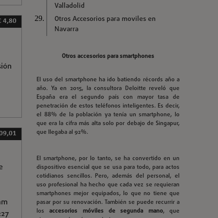
Valladolid
Otros Accesorios para moviles en
€ 4,80
Navarra
Otros accesorios para smartphones
sión
El uso del smartphone ha ido batiendo récords año a
año. Ya en 2015, la consultora Deloitte reveló que
España era el segundo país con mayor tasa de
penetración de estos teléfonos inteligentes. Es decir,
el 88% de la población ya tenía un smartphone, lo
que era la cifra más alta solo por debajo de Singapur,
que llegaba al 92%.
09,01
El smartphone, por lo tanto, se ha convertido en un
e
dispositivo esencial que se usa para todo, para actos
cotidianos sencillos. Pero, además del personal, el
uso profesional ha hecho que cada vez se requieran
smartphones mejor equipados, lo que no tiene que
 mm
pasar por su renovación. También se puede recurrir a
los
accesorios móviles de segunda mano
, que
227