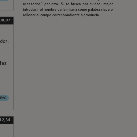
accesorios” por otro. Si se busca por ciudad, mejor
introducir el nombre de la misma como palabra clave o
rellenar el campo correspondiente a provincia.
08,97
dor:
rfaz
EVO
 12,34