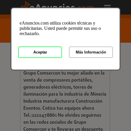
USTED ESTÁ AQUÍ
>
Anuncios clasificados
/
Negocios
/
eAnuncios.com utiliza cookies técnicas y
Maquinaria
/
Maquinaria en Zaragoza
/ Anuncio ID:
publicitarias. Usted puede permitir sus uso o
4002471
rechazarlo.
Aceptar
Más Información
€ 72.620,00
COMPRESORES PORTÁTILES
Grupo Comsercon tu mejor aliado en la
venta de compresores portátiles,
generadores eléctricos, torres de
iluminación para la industria de Minería
Industria manufacturera Construcción
Eventos. Cotiza tus equipos ahora
Tel.:2222478861 No olvides seguirnos
en las redes sociales de Grupo
Comsercon y te llevaras un descuento