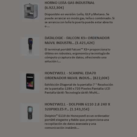
HORNO LEñA GAS INDUSTRIAL
(6.922,30€)
Disponible en versión: Leña, GLP y Metano. Se
puede arrancar en modo gas, leña o combinado. Si
se arranca con leña la puerta puede estar abierta
o ...
DATALOGIC - FALCON X3+ ORDENADOR
MóVIL INDUSTRI... (1.421,42€)
El terminal portátil Falcon™ X3+ proporciona lo
último en robustez, ergonomía y tecnología de
cómputo y captura de datos, ofreciendo una
solución i...
HONEYWELL - SCANPAL EDA70
ORDENADOR MóVIL INDUS... (822,00€)
Exhibición Diagonal de la pantalla: 7 " Resolución
de la pantalla: 1280 x 720 Pixeles Pantalla: LCD
Pantalla táctil: Tecnología táctil: Multi...
HONEYWELL - DOLPHIN 6110 2.8 240 X
320PIXELES P... (1.143,35€)
Dolphin® 6110 de Honeywell es un ordenador
portátil elegante y fiable que proporciona una
recopilación de datos avanzada y una
comunicación inalámb...