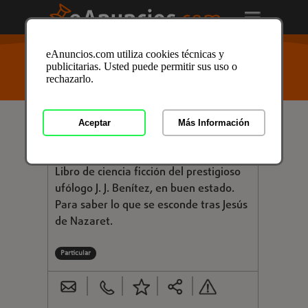
USTED ESTÁ AQUÍ
>
Anuncios clasificados
/
Formación
eAnuncios.com utiliza cookies técnicas y
y Libros
/
Libros y Mas
/
Libros
/
Libros en Barcelona
/
publicitarias. Usted puede permitir sus uso o
Anuncio ID: 3396987
rechazarlo.
Aceptar
Más Información
€ 5,00
LIBRO CABALLO DE TROYA 1
Libro de ciencia ficción del prestigioso
ufólogo J. J. Benítez, en buen estado.
Para saber lo que se esconde tras Jesús
de Nazaret.
Particular