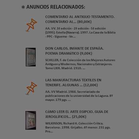
ANUNCIOS RELACIONADOS:
COMENTARIO AL ANTIGUO TESTAMENTO.
COMENTARIO AL... (80,00€)
AA. VV. 3ª edición - 2ª edición - 5ª edición
(1995). Estella (Navarra). 1997. La Casa de la Biblia
- PPC - Sígueme - Ve...
DON CARLOS. INFANTE DE ESPAñA.
POEMA DRAMáTICO (9,00€)
SCHILLER, F. de Colección de los Mejores Autores
Antiguos y Modernos, Nacionales y Extranjeros.
Tomo LXIX. Madrid. 1910. ...
LAS MANUFACTURAS TEXTILES EN
TENERIFE. ALGUNAS ... (12,00€)
AA. VV Madrid. 1984. Secretariado de
publicaciones de la universidad de la Laguna. 8º
mayor. 179 pgs. ...
CóMO LEER EL ARTE EGIPCIO. GUíA DE
JEROGLíFICOS... (25,00€)
WILKINSON, Richard H. Colección Crítica.
Barcelona . 1998. Grijalbo. 4º menor. 231 pgs.
Pro...