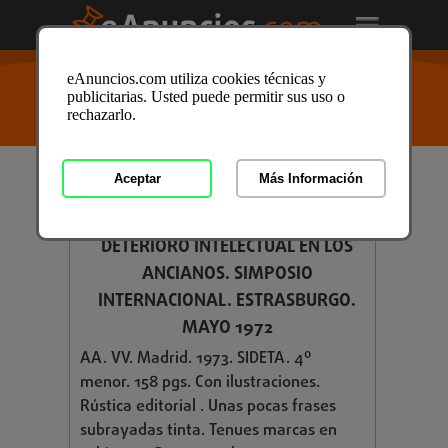
USTED ESTÁ AQUÍ
>
Anuncios clasificados
/
Formación
eAnuncios.com utiliza cookies técnicas y
y Libros
/
Libros y Mas
/
Libros de Texto
/
Libros de
publicitarias. Usted puede permitir sus uso o
Texto en Granada
/ Anuncio ID: 2930182
rechazarlo.
Aceptar
Más Información
€ 5,00
TRANSTORNOS NEUROPSÍQUICOS Y
DETERIORO INTELECTUAL EN LOS
ANCIANOS. SIMPOSIO
INTERNACIONAL. ESTRASBURGO.
MAYO 1972
AA. VV. Madrid. 1973. SIDETA. 4º
menor. 158 pgs. Con ilustraciones.
Rústica editorial . Unas pocas frases
subrayadas tinta. Tenues marcas en