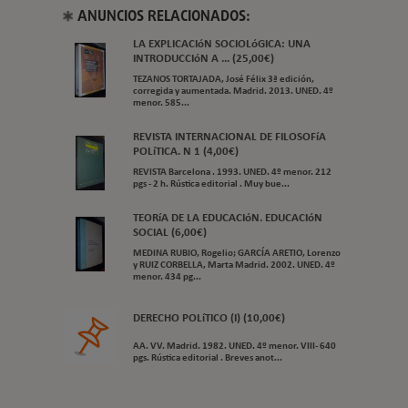
ANUNCIOS RELACIONADOS:
LA EXPLICACIóN SOCIOLóGICA: UNA
INTRODUCCIóN A ... (25,00€)
TEZANOS TORTAJADA, José Félix 3ª edición,
corregida y aumentada. Madrid. 2013. UNED. 4º
menor. 585...
REVISTA INTERNACIONAL DE FILOSOFíA
POLíTICA. N 1 (4,00€)
REVISTA Barcelona . 1993. UNED. 4º menor. 212
pgs - 2 h. Rústica editorial . Muy bue...
TEORíA DE LA EDUCACIóN. EDUCACIóN
SOCIAL (6,00€)
MEDINA RUBIO, Rogelio; GARCÍA ARETIO, Lorenzo
y RUIZ CORBELLA, Marta Madrid. 2002. UNED. 4º
menor. 434 pg...
DERECHO POLíTICO (I) (10,00€)
AA. VV. Madrid. 1982. UNED. 4º menor. VIII- 640
pgs. Rústica editorial . Breves anot...